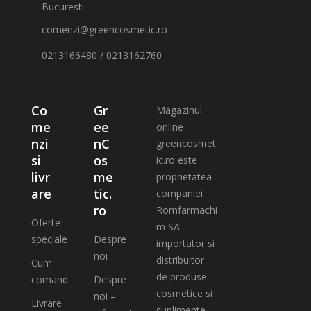
Bucuresti
comenzi@greencosmetic.ro
0213166480 / 0213162760
Co
Gr
Magazinul
me
ee
online
nzi
nC
greencosmet
si
os
ic.ro este
livr
me
proprietatea
are
tic.
companiei
ro
Romfarmachi
Oferte
m SA –
speciale
Despre
importator si
noi
distribuitor
Cum
de produse
comand
Despre
cosmetice si
noi –
Livrare
suplimente