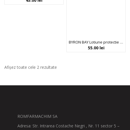
45.00
lei
BYRON BAY Lotiune protectie solara si activator bronzare SPF50
55.00
lei
Afișez toate cele 2 rezultate
ROMFARMACHIM SA
Adresa: Str. Intrarea Costache Negri , Nr. 11 sector 5 –