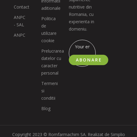
informatii
Contact
nutritive din
aditionale
Romania, cu
ANPC
Politica
experienta in
- SAL
de
domeniu.
utilizare
ANPC
cookie
Prelucrarea
datelor cu
ABONARE
caracter
personal
Termeni
si
conditii
Blog
Copyright 2023 © Romfarmachim SA. Realizat de Simplio