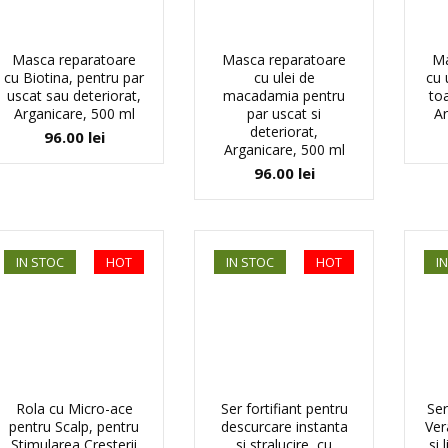
Masca reparatoare
Masca reparatoare
Ma
cu Biotina, pentru par
cu ulei de
cu 
uscat sau deteriorat,
macadamia pentru
toa
Arganicare, 500 ml
par uscat si
Ar
deteriorat,
96.00
lei
Arganicare, 500 ml
96.00
lei
IN STOC
HOT
IN STOC
HOT
I
Rola cu Micro-ace
Ser fortifiant pentru
Ser
pentru Scalp, pentru
descurcare instanta
Ver
Stimularea Cresterii
si stralucire, cu
si 