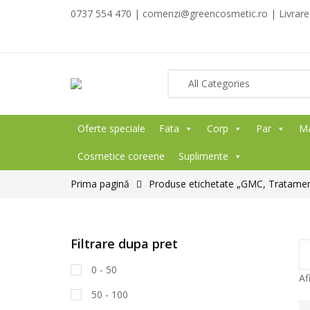
0737 554 470 | comenzi@greencosmetic.ro | Livrare g
Oferte speciale
Fata
Corp
Par
M
Cosmetice coreene
Suplimente
Prima pagină
Produse etichetate „GMC, Tratamen
Filtrare dupa pret
0 - 50
Af
50 - 100