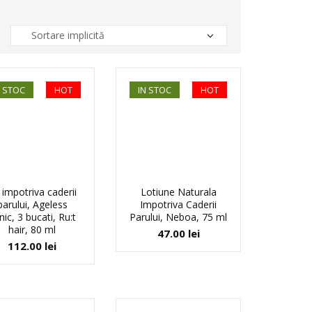
N STOC
HOT
IN STOC
HOT
t impotriva caderii
Lotiune Naturala
parului, Ageless
Impotriva Caderii
inic, 3 bucati, Ru:t
Parului, Neboa, 75 ml
hair, 80 ml
47.00
lei
112.00
lei