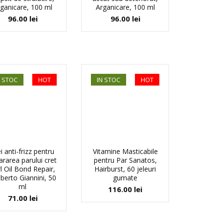
ganicare, 100 ml
Arganicare, 100 ml
96.00
lei
96.00
lei
N STOC
HOT
IN STOC
HOT
i anti-frizz pentru
Vitamine Masticabile
ararea parului cret
pentru Par Sanatos,
l Oil Bond Repair,
Hairburst, 60 jeleuri
erto Giannini, 50
gumate
ml
116.00
lei
71.00
lei