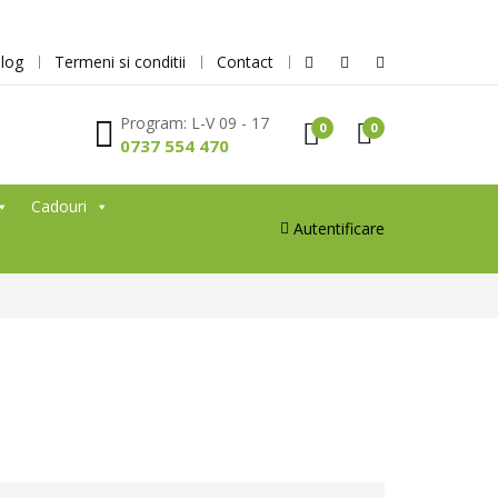
log
Termeni si conditii
Contact
Program: L-V 09 - 17
0
0
0737 554 470
Cadouri
Autentificare