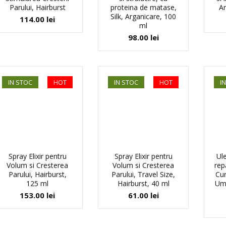
Parului, Hairburst
proteina de matase,
Ar
Silk, Arganicare, 100
114.00
lei
ml
98.00
lei
IN STOC
HOT
IN STOC
HOT
I
Spray Elixir pentru
Spray Elixir pentru
Ule
Volum si Cresterea
Volum si Cresterea
rep
Parului, Hairburst,
Parului, Travel Size,
Cur
125 ml
Hairburst, 40 ml
Umb
153.00
lei
61.00
lei