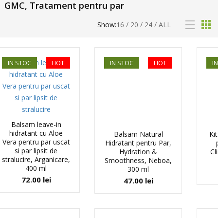
GMC, Tratament pentru par
Show:
16
/
20
/
24
/
ALL
IN STOC
HOT
IN STOC
HOT
I
Balsam leave-in
hidratant cu Aloe
Balsam Natural
Ki
Vera pentru par uscat
Hidratant pentru Par,
si par lipsit de
Hydration &
Cl
stralucire, Arganicare,
Smoothness, Neboa,
400 ml
300 ml
72.00
lei
47.00
lei