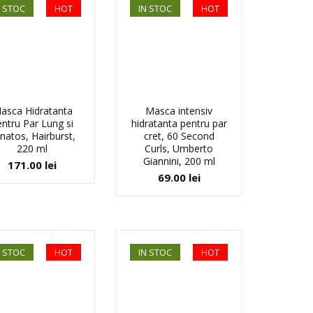
N STOC
HOT
IN STOC
HOT
asca Hidratanta
Masca intensiv
entru Par Lung si
hidratanta pentru par
natos, Hairburst,
cret, 60 Second
220 ml
Curls, Umberto
Giannini, 200 ml
171.00
lei
69.00
lei
N STOC
HOT
IN STOC
HOT