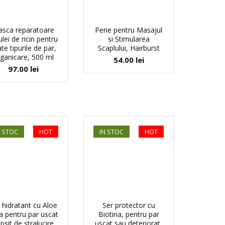
sca reparatoare
Perie pentru Masajul
ulei de ricin pentru
si Stimularea
te tipurile de par,
Scaplului, Hairburst
ganicare, 500 ml
54.00
lei
97.00
lei
N STOC
HOT
IN STOC
HOT
 hidratant cu Aloe
Ser protector cu
a pentru par uscat
Biotina, pentru par
lipsit de stralucire,
uscat sau deteriorat,