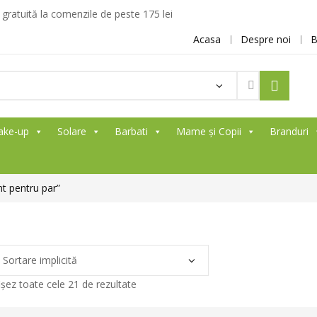
ratuită la comenzile de peste 175 lei
Acasa
Despre noi
B
Products
search
ake-up
Solare
Barbati
Mame și Copii
Branduri
t pentru par”
ișez toate cele 21 de rezultate