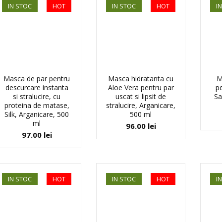
IN STOC
HOT
IN STOC
HOT
I
Masca de par pentru
Masca hidratanta cu
M
descurcare instanta
Aloe Vera pentru par
p
si stralucire, cu
uscat si lipsit de
Sa
proteina de matase,
stralucire, Arganicare,
Silk, Arganicare, 500
500 ml
ml
96.00
lei
97.00
lei
IN STOC
HOT
IN STOC
HOT
I