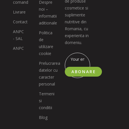
de produse
comand
Despre
cosmetice si
noi –
Livrare
suplimente
informatii
Contact
nutritive din
aditionale
Romania, cu
ANPC
Politica
experienta in
- SAL
de
domeniu.
utilizare
ANPC
cookie
Prelucrarea
datelor cu
ABONARE
caracter
personal
Termeni
si
conditii
Blog