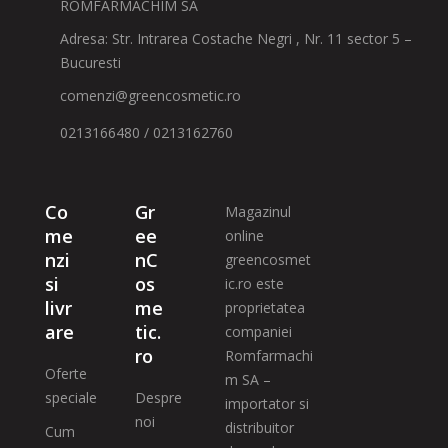
ROMFARMACHIM SA
Adresa: Str. Intrarea Costache Negri , Nr. 11 sector 5 –
Bucuresti
comenzi@greencosmetic.ro
0213166480 / 0213162760
Co
Gr
Magazinul
me
ee
online
nzi
nC
greencosmet
si
os
ic.ro este
livr
me
proprietatea
are
tic.
companiei
ro
Romfarmachi
Oferte
m SA –
speciale
Despre
importator si
noi
distribuitor
Cum