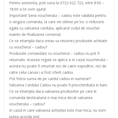
Pentru asistenta, poti suna la 0722 622 722, intre 8:00 –
18:00 si te vom ajuta!
Important! Seria voucherului – cadou este valabila pentru
o singura comanda, la care vei obtine pe loc o reducere
egala cu valoarea cardului, aplicand codul de voucher
inainte de finalizarea comenzii.
Ce se intampla daca vreau sa returnez produsele achitate
cu voucherul – cadou?
Produsele comandate cu voucherul – cadou nu pot fi
returnate. Aceeasi regula se aplica si in cazul voucherului –
acesta nu poate fi returnat nici de catre expeditor, nici de
catre celui caruia i-a fost oferit cadou.
Pot folosi suma de pe cardul cadou in numerar?
Valoarea Cardului Cadou nu poate fi preschimbata in bani.
Ce se intampla daca valoarea produselor pe care le
comanda destinatarul e mai mica decat valoarea
voucherului – cadou?
In cazul in care valoarea achiziției este mai mica, nu vom
putea acorda rest.