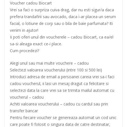
Voucher cadou Biocart
Vrei sa faci o surpriza cuiva drag, dar nu esti sigur/a daca
prefera trandafirii sau avocado, daca i-ar placea un serum
facial, o lotiune de corp sau o bila de baie parfumata? Iti
venim in ajutor!
Ii poti oferi unul din voucherele – cadou Biocart, ca ea/el
sa-si aleaga exact ce-i place.
Cum procedezi?
Alegi unul sau mai multe vouchere – cadou
Selectezi valoarea voucherului (intre 100 si 500 lei)
Introduci adresa de email a persoanei careia vrei sa-i faci
cadou voucherul, ii lasi un mesaj dragut ca felicitare si
selectezi data la care vrei sa se trimita mailul automat cu
voucherul – cadou
Achiti valoarea voucherului – cadou cu cardul sau prin
transfer bancar
Pentru fiecare voucher se genereaza automat un cod unic
care poate fi folosit o singura data de catre destinatar,