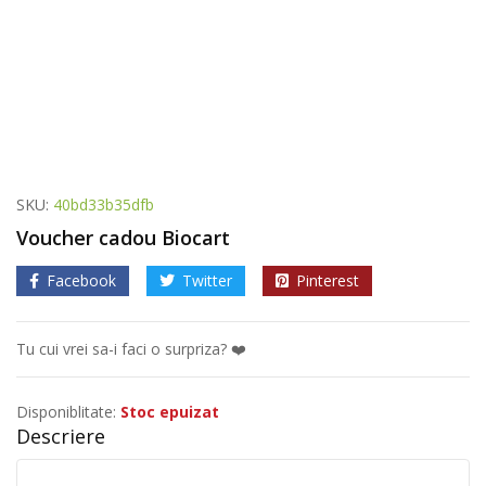
SKU:
40bd33b35dfb
Voucher cadou Biocart
Facebook
Twitter
Pinterest
Tu cui vrei sa-i faci o surpriza? ❤️
Disponiblitate:
Stoc epuizat
Descriere