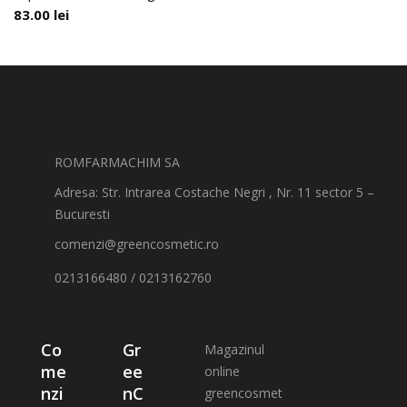
83.00
lei
ROMFARMACHIM SA
Adresa: Str. Intrarea Costache Negri , Nr. 11 sector 5 –
Bucuresti
comenzi@greencosmetic.ro
0213166480 / 0213162760
Co
Gr
Magazinul
me
ee
online
nzi
nC
greencosmet