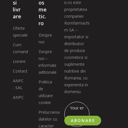
si
os
ic.ro este
livr
me
proprietatea
are
tic.
companiei
ro
Romfarmachi
Oferte
m SA –
speciale
Despre
importator si
noi
distribuitor
Cum
de produse
comand
Despre
cosmetice si
noi –
Livrare
suplimente
informatii
Contact
nutritive din
aditionale
Romania, cu
ANPC
Politica
experienta in
- SAL
de
domeniu.
utilizare
ANPC
cookie
Prelucrarea
datelor cu
ABONARE
caracter