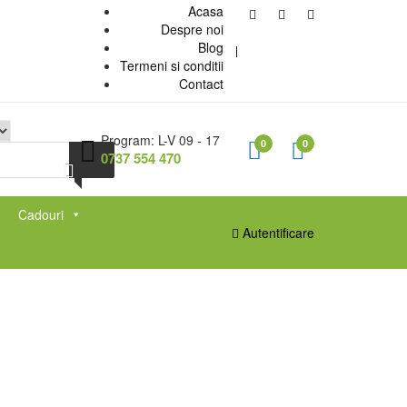
Acasa
Despre noi
Blog
Termeni si conditii
Contact
Program: L-V 09 - 17
0
0
0737 554 470
Cadouri
Autentificare