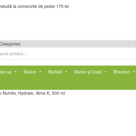
tuită la comenzile de peste 175 lei
ducts
rch
ke-up
Solare
Barbati
Mame și Copii
Branduri
 Nutritiv, Hydrate, Alma K, 500 ml