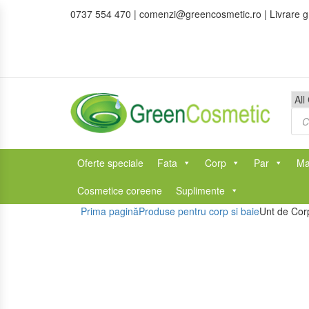
0737 554 470 | comenzi@greencosmetic.ro | Livrare gra
Pro
sea
Oferte speciale
Fata
Corp
Par
Ma
Cosmetice coreene
Suplimente
Prima pagină
Produse pentru corp si baie
Unt de Corp