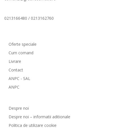
0213166480 / 0213162760
Comenzi si livrare
Oferte speciale
Cum comand
Livrare
Contact
ANPC - SAL
ANPC
GreenCosmetic.ro
Despre noi
Despre noi – informatii aditionale
Politica de utilizare cookie