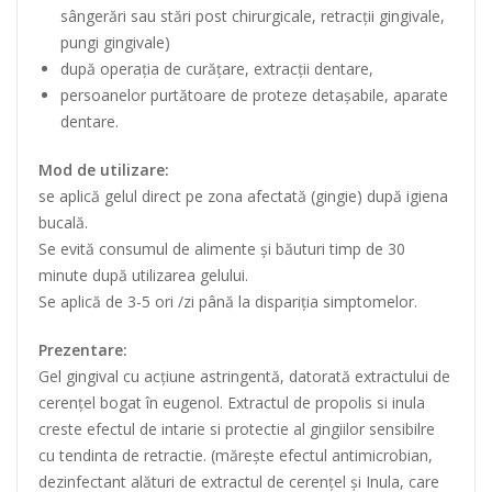
sângerări sau stări post chirurgicale, retracții gingivale,
pungi gingivale)
după operația de curățare, extracții dentare,
persoanelor purtătoare de proteze detașabile, aparate
dentare.
Mod de utilizare:
se aplică gelul direct pe zona afectată (gingie) după igiena
bucală.
Se evită consumul de alimente și băuturi timp de 30
minute după utilizarea gelului.
Se aplică de 3-5 ori /zi până la dispariția simptomelor.
Prezentare:
Gel gingival cu acțiune astringentă, datorată extractului de
cerențel bogat în eugenol. Extractul de propolis si inula
creste efectul de intarie si protectie al gingiilor sensibilre
cu tendinta de retractie. (mărește efectul antimicrobian,
dezinfectant alături de extractul de cerențel și Inula, care