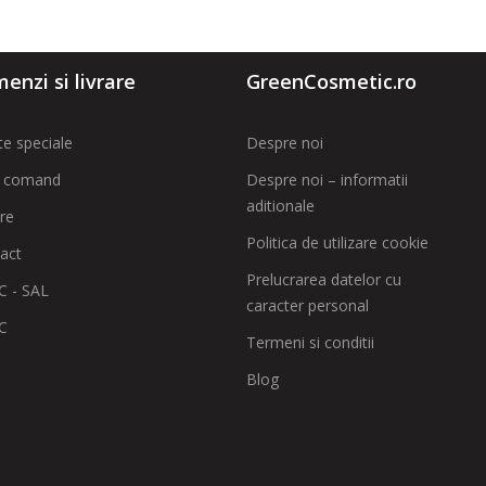
enzi si livrare
GreenCosmetic.ro
te speciale
Despre noi
 comand
Despre noi – informatii
aditionale
are
Politica de utilizare cookie
act
Prelucrarea datelor cu
 - SAL
caracter personal
C
Termeni si conditii
Blog