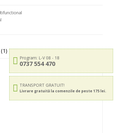
tifunctional
l
n
(1)
Program: L-V 08 - 18
0737 554 470
TRANSPORT GRATUIT!
Livrare gratuită la comenzile de peste 175 lei.