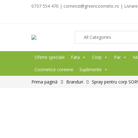
0737 554 470 | comenzi@greencosmetic.ro | Livrare g
Oferte speciale
Fata
Corp
Par
M
Cosmetice coreene
Suplimente
Prima pagină
Branduri
Spray pentru corp SO