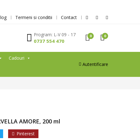
log
Termeni si conditii
Contact
Program: L-V 09 - 17
0
0
0737 554 470
Cadouri
Autentificare
RVELLA AMORE, 200 ml
Pinterest