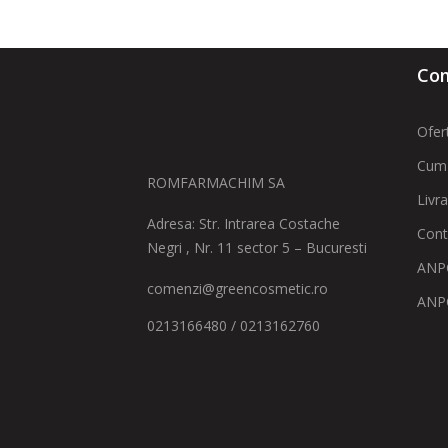
Com
Ofer
Cum
ROMFARMACHIM SA
Livr
Adresa: Str. Intrarea Costache
Cont
Negri , Nr. 11 sector 5 – Bucuresti
ANPC
comenzi@greencosmetic.ro
ANP
0213166480 / 0213162760