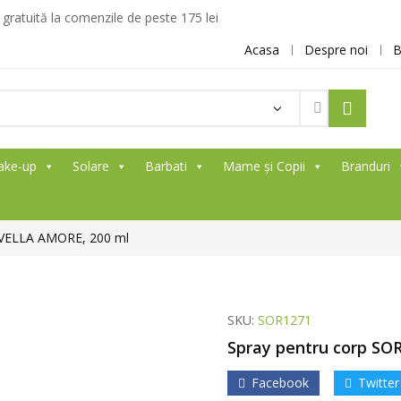
ratuită la comenzile de peste 175 lei
Acasa
Despre noi
B
ake-up
Solare
Barbati
Mame și Copii
Branduri
RVELLA AMORE, 200 ml
SKU:
SOR1271
Spray pentru corp SO
Facebook
Twitter