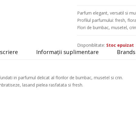
Parfum elegant, versatil si mul
Profilul parfumului: fresh, flora
Flori de bumbac, musetel, cri
Disponiblitate:
Stoc epuizat
scriere
Informații suplimentare
Brands 
ndati in parfumul delicat al florilor de bumbac, musetel si crin.
ratiseze, lasand pielea rasfatata si fresh.