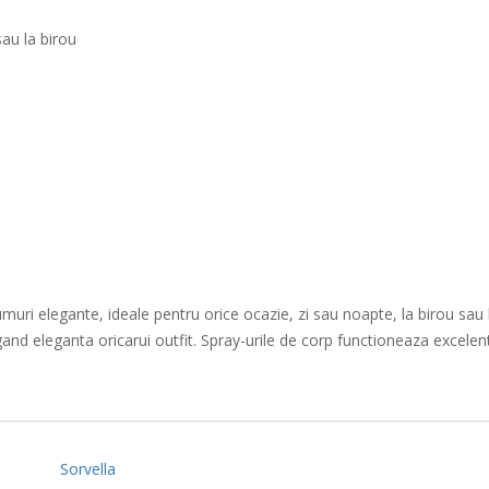
sau la birou
muri elegante, ideale pentru orice ocazie, zi sau noapte, la birou sau la 
d eleganta oricarui outfit. Spray-urile de corp functioneaza excelent in
Sorvella