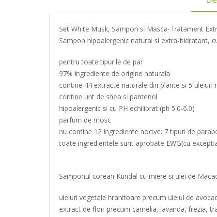
Set White Musk, Sampon si Masca-Tratament Extra-
Sampon hipoalergenic natural si extra-hidratant,
pentru toate tipurile de par
97% ingrediente de origine naturala
contine 44 extracte naturale din plante si 5 uleiuri 
contine unt de shea si pantenol
hipoalergenic si cu PH echilibrat (ph 5.0-6.0)
parfum de mosc
nu contine 12 ingrediente nocive: 7 tipuri de para
toate ingredientele sunt aprobate EWG(cu excepti
Samponul corean Kundal cu miere si ulei de Macada
uleiuri vegetale hranitoare precum uleiul de avoc
extract de flori precum camelia, lavanda, frezia, tr