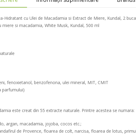
Hidratant cu Ulei de Macadamia si Extract de Miere, Kundal, 2 buca
 cu miere si macadamia, White Musk, Kundal, 500 ml
naturale
beni, fenoxietanol, benzofenona, ulei mineral, MIT, CMIT
a parfumului)
mia este creat din 55 extracte naturale. Printre acestea se numara:
ado, argan, macadamia, jojoba, cocos etc.;
andafirul de Provence, floarea de colt, narcisa, floarea de lotus, primu