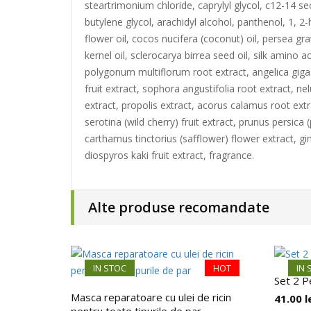
steartrimonium chloride, caprylyl glycol, c12-14 s
butylene glycol, arachidyl alcohol, panthenol, 1, 2-
flower oil, cocos nucifera (coconut) oil, persea g
kernel oil, sclerocarya birrea seed oil, silk amino 
polygonum multiflorum root extract, angelica gigas 
fruit extract, sophora angustifolia root extract, ne
extract, propolis extract, acorus calamus root extra
serotina (wild cherry) fruit extract, prunus persica
carthamus tinctorius (safflower) flower extract, gin
diospyros kaki fruit extract, fragrance.
Alte produse recomandate
IN STOC
HOT
IN 
Set 2 P
Masca reparatoare cu ulei de ricin
41.00
l