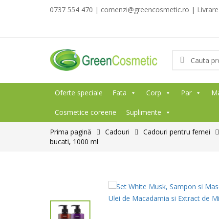
0737 554 470 | comenzi@greencosmetic.ro | Livrare g
Oferte speciale
Fata
Corp
Par
M
Cosmetice coreene
Suplimente
Prima pagină
Cadouri
Cadouri pentru femei
bucati, 1000 ml