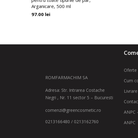
pentru toate tipurile de par,
Arganicare, 500 ml
97.00
lei
Comen
Oferte 
ROMFARMACHIM SA
Cum c
Adresa: Str. Intrarea Costache
Livrare
Negri , Nr. 11 sector 5 – Bucuresti
Contac
comenzi@greencosmetic.ro
ANPC -
0213166480 / 0213162760
ANPC