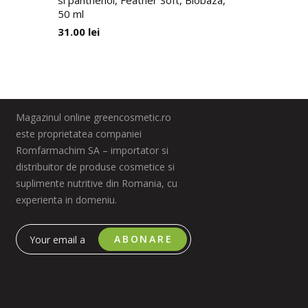
si panthenol, Feather Soft, Biobaza,
50 ml
24.00
lei
31.00
lei
Magazinul online greencosmetic.ro
este proprietatea companiei
Romfarmachim SA – importator si
distribuitor de produse cosmetice si
suplimente nutritive din Romania, cu
experienta in domeniu.
ABONARE