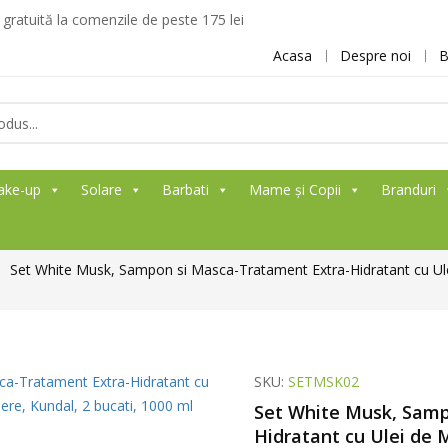
ratuită la comenzile de peste 175 lei
Acasa
Despre noi
B
ake-up
Solare
Barbati
Mame și Copii
Branduri
Set White Musk, Sampon si Masca-Tratament Extra-Hidratant cu Ule
SKU:
SETMSK02
Set White Musk, Samp
Hidratant cu Ulei de 