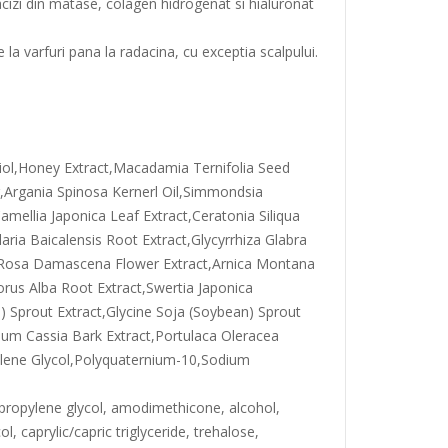
cizi din matase, colagen hidrogenat si hialuronat
la varfuri pana la radacina, cu exceptia scalpului.
iol,Honey Extract,Macadamia Ternifolia Seed
r,Argania Spinosa Kernerl Oil,Simmondsia
amellia Japonica Leaf Extract,Ceratonia Siliqua
aria Baicalensis Root Extract,Glycyrrhiza Glabra
act,Rosa Damascena Flower Extract,Arnica Montana
rus Alba Root Extract,Swertia Japonica
i) Sprout Extract,Glycine Soja (Soybean) Sprout
mum Cassia Bark Extract,Portulaca Oleracea
ylene Glycol,Polyquaternium-10,Sodium
 propylene glycol, amodimethicone, alcohol,
, caprylic/capric triglyceride, trehalose,