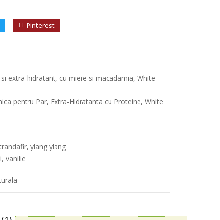
Pinterest
si extra-hidratant, cu miere si macadamia, White
ca pentru Par, Extra-Hidratanta cu Proteine, White
trandafir, ylang ylang
, vanilie
turala
(1)