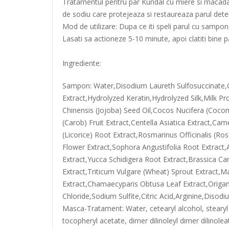
Tratamentul pentru par Kundal cu miere si macadami
de sodiu care protejeaza si restaureaza parul deter
Mod de utilizare: Dupa ce iti speli parul cu sampon,
Lasati sa actioneze 5-10 minute, apoi clatiti bine p
Ingrediente:
Sampon: Water,Disodium Laureth Sulfosuccinate,Gl
Extract,Hydrolyzed Keratin,Hydrolyzed Silk,Milk P
Chinensis (Jojoba) Seed Oil,Cocos Nucifera (Coconu
(Carob) Fruit Extract,Centella Asiatica Extract,Ca
(Licorice) Root Extract,Rosmarinus Officinalis (
Flower Extract,Sophora Angustifolia Root Extract
Extract,Yucca Schidigera Root Extract,Brassica Cam
Extract,Triticum Vulgare (Wheat) Sprout Extract,
Extract,Chamaecyparis Obtusa Leaf Extract,Origa
Chloride,Sodium Sulfite,Citric Acid,Arginine,Diso
Masca-Tratament: Water, cetearyl alcohol, stearyl
tocopheryl acetate, dimer dilinoleyl dimer dilinolea