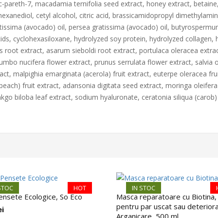
ec-pareth-7, macadamia ternifolia seed extract, honey extract, betain
hexanediol, cetyl alcohol, citric acid, brassicamidopropyl dimethylamin
ratissima (avocado) oil, persea gratissima (avocado) oil, butyrospermu
acids, cyclohexasiloxane, hydrolyzed soy protein, hydrolyzed collagen, h
root extract, asarum sieboldi root extract, portulaca oleracea extract
lumbo nucifera flower extract, prunus serrulata flower extract, salvia o
ct, malpighia emarginata (acerola) fruit extract, euterpe oleracea frui
 (peach) fruit extract, adansonia digitata seed extract, moringa oleifer
kgo biloba leaf extract, sodium hyaluronate, ceratonia siliqua (carob) f
STOC
HOT
IN STOC
ensete Ecologice, So Eco
Masca reparatoare cu Biotina,
pentru par uscat sau deteriora
ei
Arganicare, 500 ml