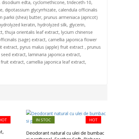
e, disodium edta, cyclomethicone, trideceth-10,
e, dipotassium glycyrrhizate, calendula officinalis
m parkii (shea) butter, prunus armeniaca (apricot)
ydrolyzed keratin, hydrolyzed silk, glycerin,
, thuja orientalis leaf extract, lycium chinense
fficinalis (sage) extract, camellia japonica flower
t extract, pyrus malus (apple) fruit extract , prunus
a seed extract, laminaria japonica extract,
ruit extract, camellia japonica leaf extract,
HOT
IN STOC
HOT
IN ST
Balsam nat
t,
copii, cu 
Deodorant natural cu ulei de bumbac
naturale, 