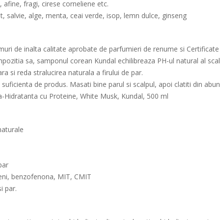
afine, fragi, cirese corneliene etc.
t, salvie, alge, menta, ceai verde, isop, lemn dulce, ginseng
ri de inalta calitate aprobate de parfumieri de renume si Certificat
ozitia sa, samponul corean Kundal echilibreaza PH-ul natural al scalpulu
ra si reda stralucirea naturala a firului de par.
e suficienta de produs. Masati bine parul si scalpul, apoi clatiti din ab
-Hidratanta cu Proteine, White Musk, Kundal, 500 ml
naturale
par
abeni, benzofenona, MIT, CMIT
i par.