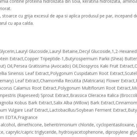
a contine proteina hidrolizata din soia, keratina hidrolizata, aminoa
iorat.
 stoarce cu grija excesul de apa si aplica produsul pe par, incepand de 
arul cu apa calda.
ycerin,Lauryl Glucoside,Lauryl Betaine,Decyl Glucoside,1,2-Hexaned
rotein Extract,Copper Tripeptide-1,Butyrospermum Parkii (Shea) Butte
t) Oil,Persea Gratissima (Avocado) Oil,Diospyros Kaki Fruit Extract,C
mellia Sinensis Leaf Extract,Polygonum Cuspidatum Root Extract,Scutell
Rosemary) Leaf Extract,Chamomilla Recutita (Matricaria) Flower Extr
,Acorus Calamus Root Extract,Polygonum Multiflorum Root Extract,Mo
pestris (Rapeseed) Sprout Extract,Brassica Oleracea Italica (Broccol
Magnolia Kobus Bark Extract,Salix Alba (Willow) Bark Extract,Cinnamo
num Vulgare Leaf Extract,Lactobacillus/Soybean Ferment Extract,But
dium EDTA,Fragrance
 alcohol, dimethicone, behentrimonium chloride, cyclopentasiloxane,
te, caprylic/capric triglyceride, hydroxyacetophenone, dipropylene glycol