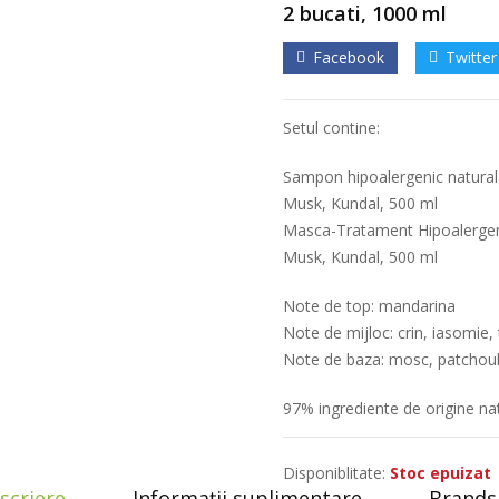
2 bucati, 1000 ml
Facebook
Twitter
Setul contine:
Sampon hipoalergenic natural 
Musk, Kundal, 500 ml
Masca-Tratament Hipoalergeni
Musk, Kundal, 500 ml
Note de top: mandarina
Note de mijloc: crin, iasomie, 
Note de baza: mosc, patchouli
97% ingrediente de origine na
Disponiblitate:
Stoc epuizat
scriere
Informații suplimentare
Brands 