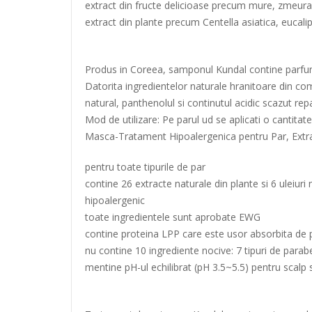
extract din fructe delicioase precum mure, zmeura, 
extract din plante precum Centella asiatica, eucalip
Produs in Coreea, samponul Kundal contine parfumu
Datorita ingredientelor naturale hranitoare din comp
natural, panthenolul si continutul acidic scazut repa
Mod de utilizare: Pe parul ud se aplicati o cantitat
Masca-Tratament Hipoalergenica pentru Par, Extra
pentru toate tipurile de par
contine 26 extracte naturale din plante si 6 uleiuri 
hipoalergenic
toate ingredientele sunt aprobate EWG
contine proteina LPP care este usor absorbita de 
nu contine 10 ingrediente nocive: 7 tipuri de par
mentine pH-ul echilibrat (pH 3.5~5.5) pentru scalp s