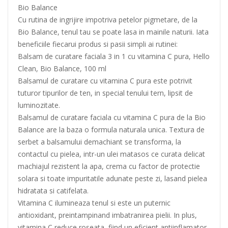
Bio Balance
Cu rutina de ingrijire impotriva petelor pigmetare, de la
Bio Balance, tenul tau se poate lasa in mainile naturii. Iata
beneficiile fiecarui produs si pasii simpli ai rutinei:
Balsam de curatare faciala 3 in 1 cu vitamina C pura, Hello
Clean, Bio Balance, 100 ml
Balsamul de curatare cu vitamina C pura este potrivit
tuturor tipurilor de ten, in special tenului tern, lipsit de
luminozitate.
Balsamul de curatare faciala cu vitamina C pura de la Bio
Balance are la baza o formula naturala unica. Textura de
serbet a balsamului demachiant se transforma, la
contactul cu pielea, intr-un ulei matasos ce curata delicat
machiajul rezistent la apa, crema cu factor de protectie
solara si toate impuritatile adunate peste zi, lasand pielea
hidratata si catifelata.
Vitamina C ilumineaza tenul si este un puternic
antioxidant, preintampinand imbatranirea pielii. In plus,
vitamina C reduce roseata, fiind un eficient antiinflamator.