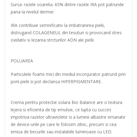
Sursa: razele soarelui. 65% dintre razele IRA pot patrunde
pana la nivelul dermei
IRA contribuie semnificativ la imbatranirea pielii,
distrugand COLAGENEUL din tesuturi si provocand stres
oxidativ si lezarea strcturilor ADN ale pielii.
POLUAREA
Particulele foarte mici din mediul inconjurator patrund prin
porii pielii si pot declansa HIPERPIGMENTARE.
Crema pentru protectie solara Bio Balance are o textura
lejera si eficienta de tip emulsie, ce lupta cu succes
impotriva razelor ultraviolete si a luminii albastre emanate
de device-urile pe care le folosim zilnic, precum si cea
emisa de becurile sau instalatiile luminoase cu LED.