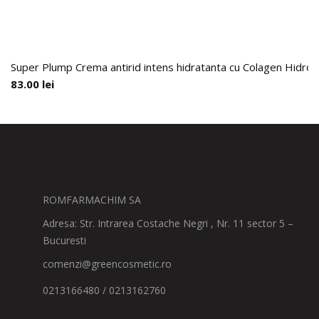
Super Plump Crema antirid intens hidratanta cu Colagen Hidroli
83.00
lei
ROMFARMACHIM SA
Adresa: Str. Intrarea Costache Negri , Nr. 11 sector 5 –
Bucuresti
comenzi@greencosmetic.ro
0213166480 / 0213162760