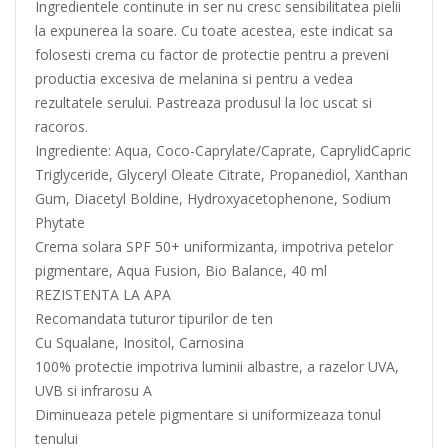
Ingredientele continute in ser nu cresc sensibilitatea pielii
la expunerea la soare. Cu toate acestea, este indicat sa
folosesti crema cu factor de protectie pentru a preveni
productia excesiva de melanina si pentru a vedea
rezultatele serului. Pastreaza produsul la loc uscat si
racoros.
Ingrediente: Aqua, Coco-Caprylate/Caprate, CaprylidCapric
Triglyceride, Glyceryl Oleate Citrate, Propanediol, Xanthan
Gum, Diacetyl Boldine, Hydroxyacetophenone, Sodium
Phytate
Crema solara SPF 50+ uniformizanta, impotriva petelor
pigmentare, Aqua Fusion, Bio Balance, 40 ml
REZISTENTA LA APA
Recomandata tuturor tipurilor de ten
Cu Squalane, Inositol, Carnosina
100% protectie impotriva luminii albastre, a razelor UVA,
UVB si infrarosu A
Diminueaza petele pigmentare si uniformizeaza tonul
tenului