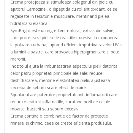
Crema protejeaza si stimuleaza colagenul din piele cu
ajutorul Carnozinei, o dipeptida cu rol antioxidant, ce se
regaseste in tesuturile musculare, mentinand pielea
hidratata si elastica.
SymBright este un ingredient natural, extras din salvie,
care protejeaza pielea de reactiile excesive la expunerea
la poluarea urbana, luptand eficient impotriva razelor UV si
a luminii albastre, care provoaca hiperpigmentare si pete
maronii.
Inozitolul ajuta la imbunatatirea aspectului pielii datorita
celor patru proprietati principale ale sale: reduce
deshidratarea, mentine elasticitatea pielii, ajusteaza
secretia de sebum si are efect de albire.
Squalanul are puternice proprietati anti-inflamatorii care
reduc roseata si inflamatiile, curatand porii de celule
moarte, bacterii sau sebum excesiv.
Crema contine o combinatie de factor de protectie
mineral si chimic, ceea ce creste eficienta produsului.