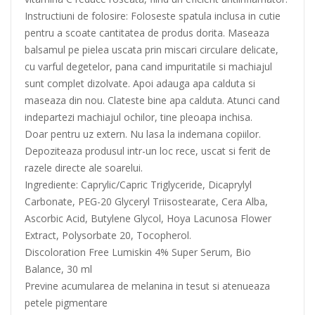
Instructiuni de folosire: Foloseste spatula inclusa in cutie
pentru a scoate cantitatea de produs dorita. Maseaza
balsamul pe pielea uscata prin miscari circulare delicate,
cu varful degetelor, pana cand impuritatile si machiajul
sunt complet dizolvate. Apoi adauga apa calduta si
maseaza din nou. Clateste bine apa calduta. Atunci cand
indepartezi machiajul ochilor, tine pleoapa inchisa.
Doar pentru uz extern. Nu lasa la indemana copiilor.
Depoziteaza produsul intr-un loc rece, uscat si ferit de
razele directe ale soarelui.
Ingrediente: Caprylic/Capric Triglyceride, Dicaprylyl
Carbonate, PEG-20 Glyceryl Triisostearate, Cera Alba,
Ascorbic Acid, Butylene Glycol, Hoya Lacunosa Flower
Extract, Polysorbate 20, Tocopherol.
Discoloration Free Lumiskin 4% Super Serum, Bio
Balance, 30 ml
Previne acumularea de melanina in tesut si atenueaza
petele pigmentare