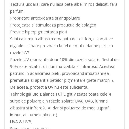
Textura usoara, care nu lasa pete albe; miros delicat, fara
parfum
Proprietati antioxidante si antipoluare
Protejeaza si stimuleaza productia de colagen
Previne hiperpigmentarea pielii
Stiai ca lumina albastra emanata de telefon, dispozitive
digitale si soare provoaca la fel de multe daune pielii ca
razele UV?
Razele UV reprezinta doar 10% din razele solare. Restul de
90% este alcatuit din lumina vizibila si infrarosu. Acestea
patrund in adancimea pielii, provoacand imbatranirea
prematura si aparitia petelor pigmentare (pete maronii).
De aceea, protectia UV nu este suficienta.
Tehnologia Bio Balance Full Light vizeaza toate cele 4
surse de poluare din razele solare: UVA, UVB, lumina
albastra si infraro?u A, dar si poluarea de mediu (praf,
impuritati, umezeala etc.)
UVA & UVB,
Sursa: razele soarelui.