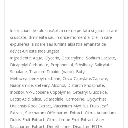
Instructiuni de folosire:Aplica crema pe fata si gatul curate
si uscate, dimineata sau in orice moment al zilei in care
expunerea la soare sau lumina albastra emanata de
device-uri este indelungata.
Ingrediente: Aqua, Glycerin, Octocrylene, Sodium Lactate,
Dicaprylyl Carbonate, Propanediol, Ethylhexyl Salicylate,
Squalane, Titanium Dioxide (nano), Butyl
Methoxydibenzoylmethane, Coco-Caprylate/Caprate,
Niacinamide, Cetearyl Alcohol, Distarch Phosphate,
Inositol, VP/Eicosene Copolymer, Cetearyl Glucoside,
Lactic Acid, Silica, Sclareolide, Carnosine, Glycyrrhiza
Uralensis Root Extract, Vaccinium Myrtillus Fruit/Leaf
Extract, Saccharum Officinarum Extract, Citrus Aurantium
Dulcis Fruit Extract, Citrus Limon Fruit Extract, Acer
Saccharum Extract, Dimethicone, Disodium EDTA,