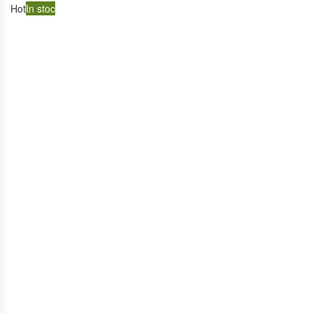
Hot
In stoc