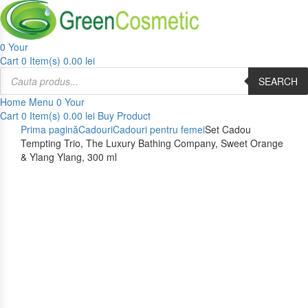
0
Your
Cart
0 Item(s)
0.00
lei
SEARCH
Home
Menu
0
Your
Cart
0 Item(s)
0.00
lei
Buy Product
Prima pagină
Cadouri
Cadouri pentru femei
Set Cadou
Tempting Trio, The Luxury Bathing Company, Sweet Orange
& Ylang Ylang, 300 ml