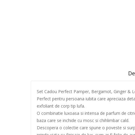
De
Set Cadou Perfect Pamper, Bergamot, Ginger & 
Perfect pentru persoana iubita care apreciaza detal
exfoliant de corp tip lufa.
O combinatie luxoasa si intensa de parfum de citric
baza care se inchide cu mosc si chihlimbar cald.
Descopera o colectie care spune o poveste si surpin
prinde viata cu finisaje de lux, cum ar fi folie de 