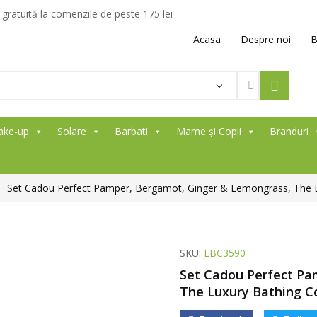
ratuită la comenzile de peste 175 lei
Acasa
Despre noi
B
ake-up
Solare
Barbati
Mame și Copii
Branduri
Set Cadou Perfect Pamper, Bergamot, Ginger & Lemongrass, The 
SKU:
LBC3590
Set Cadou Perfect Pa
The Luxury Bathing C