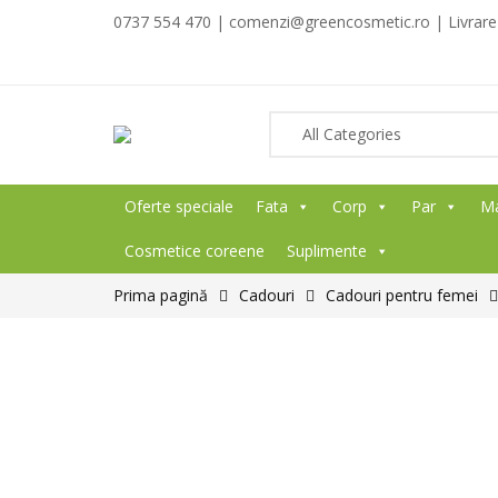
0737 554 470 | comenzi@greencosmetic.ro | Livrare g
Oferte speciale
Fata
Corp
Par
M
Cosmetice coreene
Suplimente
Prima pagină
Cadouri
Cadouri pentru femei