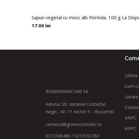
Sapun vegetal cu mosc alb Florinda, 100 g La Dis
17.00
lei
Comen
Oferte 
Cum c
ROMFARMACHIM SA
Livrare
Adresa: Str. Intrarea Costache
Contac
Negri , Nr. 11 sector 5 – Bucuresti
ANPC -
comenzi@greencosmetic.ro
ANPC
0213166480 / 0213162760