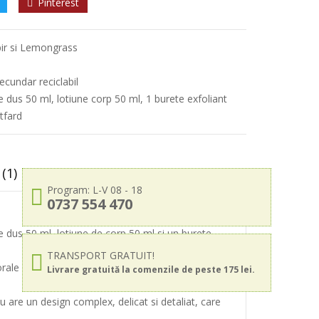
Pinterest
ir si Lemongrass
ecundar reciclabil
e dus 50 ml, lotiune corp 50 ml, 1 burete exfoliant
rtfard
(1)
Program: L-V 08 - 18
0737 554 470
de dus 50 ml, lotiune de corp 50 ml si un burete
TRANSPORT GRATUIT!
ale de trandafir, ylang-ylang si iasomie, cu o
Livrare gratuită la comenzile de peste 175 lei.
 are un design complex, delicat si detaliat, care