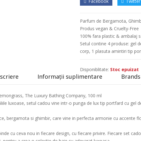
Facebook
Twitter
Parfum de Bergamota, Ghimb
Produs vegan & Cruelty-Free
100% fara plastic & ambalaj s
Setul contine 4 produse: gel d
corp, 1 plasuta amintiri tip po
Disponiblitate:
Stoc epuizat
scriere
Informații suplimentare
Brands 
Lemongrass, The Luxury Bathing Company, 100 ml
iile luxoase, setul cadou vine intr-o punga de lux tip portfard cu gel 
e, bergamota si ghimbir, care vine in perfecta armonie cu accente flor
de cu ceva nou in fiecare design, cu fiecare privire. Fiecare set cadou
aur, pentru a crea o colectie de baie cu adevarat luxoasa.