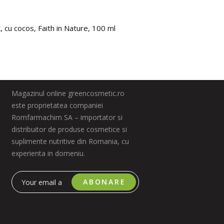
, cu cocos, Faith in Nature, 100 ml
Esenta
185.
Magazinul online greencosmetic.ro
este proprietatea companiei
Romfarmachim SA – importator si
distribuitor de produse cosmetice si
suplimente nutritive din Romania, cu
experienta in domeniu.
ABONARE