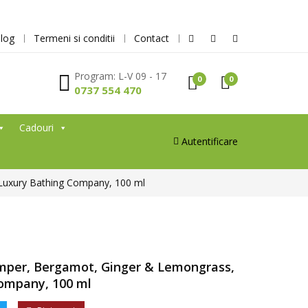
log
Termeni si conditii
Contact
Program: L-V 09 - 17
0
0
0737 554 470
Cadouri
Autentificare
Luxury Bathing Company, 100 ml
mper, Bergamot, Ginger & Lemongrass,
ompany, 100 ml