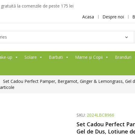
ratuită la comenzile de peste 175 lei
Acasa
Despre noi
B
ake-up
Solare
Barbati
Mame și Copii
Branduri
Set Cadou Perfect Pamper, Bergamot, Ginger & Lemongrass, Gel de 
articole
SKU:
2024LBC8966
Set Cadou Perfect Pa
Gel de Dus, Lotiune de