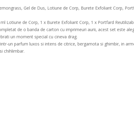
ongrass, Gel de Dus, Lotiune de Corp, Burete Exfoliant Corp, Portf
ml Lotiune de Corp, 1 x Burete Exfoliant Corp, 1 x Portfard Reutilizabi
 completat de o banda de carton cu imprimeuri aurii, acest set este ale
elebrati un moment special cu cineva drag.
un parfum luxos si intens de citrice, bergamota si ghimbir, in armon
i chihlimbar.