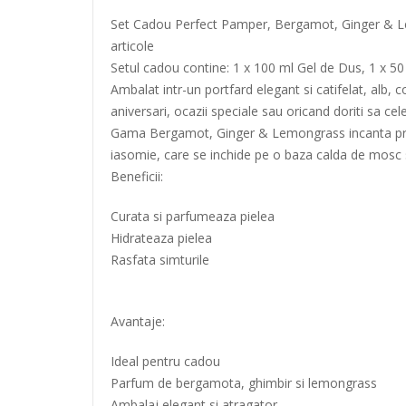
Set Cadou Perfect Pamper, Bergamot, Ginger & Lem
articole
Setul cadou contine: 1 x 100 ml Gel de Dus, 1 x 50 
Ambalat intr-un portfard elegant si catifelat, alb,
aniversari, ocazii speciale sau oricand doriti sa c
Gama Bergamot, Ginger & Lemongrass incanta printr-
iasomie, care se inchide pe o baza calda de mosc s
Beneficii:
Curata si parfumeaza pielea
Hidrateaza pielea
Rasfata simturile
Avantaje:
Ideal pentru cadou
Parfum de bergamota, ghimbir si lemongrass
Ambalaj elegant si atragator