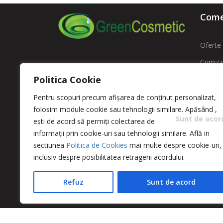
Comen
Oferte 
Cum c
ROMFARMACHIM SA
Politica Cookie
Livrare
Adresa: Str. Intrarea Costache
Contac
Pentru scopuri precum afișarea de conținut personalizat,
Negri , Nr. 11 sector 5 – Bucuresti
folosim module cookie sau tehnologii similare. Apăsând
,
ANPC -
Sunt de acor
ești de acord să permiți colectarea de
comenzi@greencosmetic.ro
ANPC
informații prin cookie-uri sau tehnologii similare. Află in
0213166480 / 0213162760
sectiunea
Politica de Cookies
mai multe despre cookie-uri,
inclusiv despre posibilitatea retragerii acordului.
Refuz
Sunt de acord
Copyright 2023 © Romfarmachim SA. Realizat de S