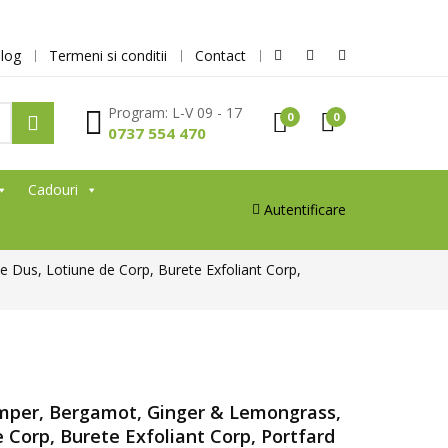
log
Termeni si conditii
Contact
Program: L-V 09 - 17
0
0
0737 554 470
Cadouri
Autentificare
Dus, Lotiune de Corp, Burete Exfoliant Corp,
mper, Bergamot, Ginger & Lemongrass,
 Corp, Burete Exfoliant Corp, Portfard