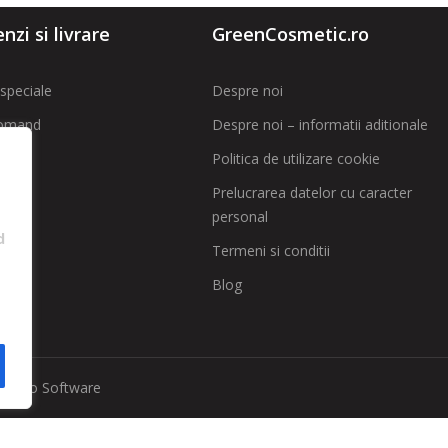
zi si livrare
GreenCosmetic.ro
speciale
Despre noi
omand
Despre noi – informatii aditionale
Politica de utilizare cookie
t
Prelucrarea datelor cu caracter
personal
 SAL
d
Termeni si conditii
Blog
implio Software