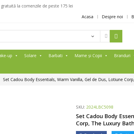
ratuită la comenzile de peste 175 lei
Acasa
Despre noi
B
Products
search
ake-up
Solare
Barbati
Mame și Copii
Branduri
Set Cadou Body Essentials, Warm Vanilla, Gel de Dus, Lotiune Corp
SKU:
2024LBC5098
Set Cadou Body Essent
Corp, The Luxury Bath