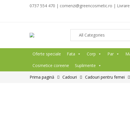
0737 554 470 | comenzi@greencosmetic.ro | Livrare g
Oferte speciale
Fata
Corp
Par
M
Cosmetice coreene
Suplimente
Prima pagină
Cadouri
Cadouri pentru femei