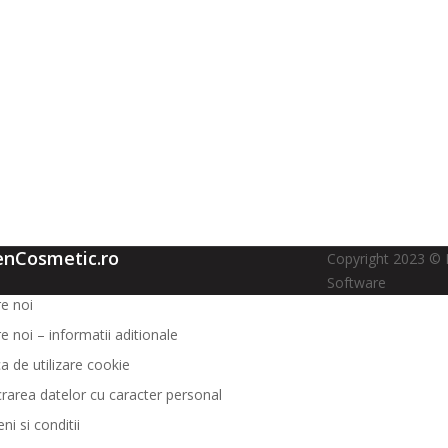
enCosmetic.ro
Copyright 2023 © 
Software
e noi
e noi – informatii aditionale
ca de utilizare cookie
crarea datelor cu caracter personal
i si conditii