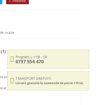
Pinterest
 de ocazie
(1)
Program: L-V 08 - 18
0737 554 470
ea perfecta pentru cadou la zile de nastere,
TRANSPORT GRATUIT!
Livrare gratuită la comenzile de peste 175 lei.
delicat si dulce, pentru experienta suprema de