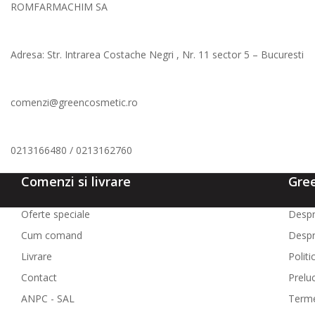
ROMFARMACHIM SA
Adresa: Str. Intrarea Costache Negri , Nr. 11 sector 5 – Bucuresti
comenzi@greencosmetic.ro
0213166480 / 0213162760
Comenzi si livrare
Gre
Oferte speciale
Despr
Cum comand
Despr
Livrare
Politi
Contact
Prelu
ANPC - SAL
Termen