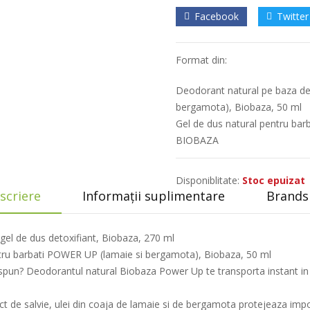
Facebook
Twitter
Format din:
Deodorant natural pe baza de
bergamota), Biobaza, 50 ml
Gel de dus natural pentru bar
BIOBAZA
Disponiblitate:
Stoc epuizat
scriere
Informații suplimentare
Brands 
el de dus detoxifiant, Biobaza, 270 ml
tru barbati POWER UP (lamaie si bergamota), Biobaza, 50 ml
edispun? Deodorantul natural Biobaza Power Up te transporta instant in
act de salvie, ulei din coaja de lamaie si de bergamota protejeaza impo