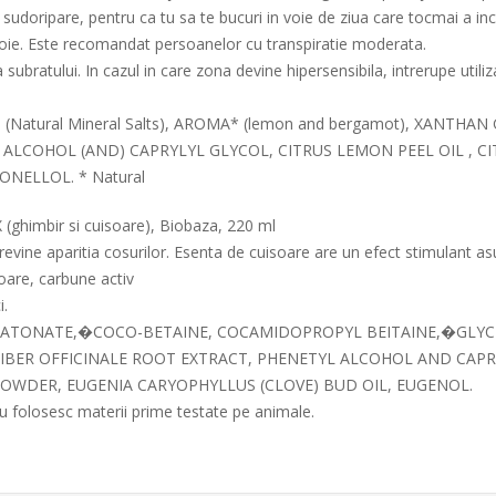
r sudoripare, pentru ca tu sa te bucuri in voie de ziua care tocmai a in
nevoie. Este recomandat persoanelor cu transpiratie moderata.
subratului. In cazul in care zona devine hipersensibila, intrerupe utili
 (Natural Mineral Salts), AROMA* (lemon and bergamot), XANTHA
L ALCOHOL (AND) CAPRYLYL GLYCOL, CITRUS LEMON PEEL OIL , 
ONELLOL. * Natural
(ghimbir si cuisoare), Biobaza, 220 ml
vine aparitia cosurilor. Esenta de cuisoare are un efect stimulant asupr
soare, carbune activ
i.
SULFATONATE,�COCO-BETAINE, COCAMIDOPROPYL BEITAINE,�GLYCE
GIBER OFFICINALE ROOT EXTRACT, PHENETYL ALCOHOL AND CAP
OWDER, EUGENIA CARYOPHYLLUS (CLOVE) BUD OIL, EUGENOL.
u folosesc materii prime testate pe animale.