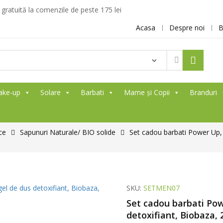
ratuită la comenzile de peste 175 lei
Acasa
Despre noi
B
ake-up
Solare
Barbati
Mame și Copii
Branduri
ce
Sapunuri Naturale/ BIO solide
Set cadou barbati Power Up, 
SKU:
SETMEN07
Set cadou barbati Pow
detoxifiant, Biobaza, 