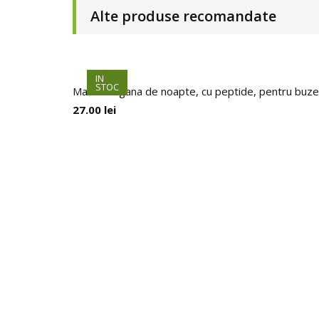
Alte produse recomandate
HOT
IN
STOC
Masca vegana de noapte, cu peptide, pentru buze,
27.00
lei