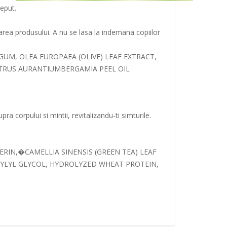
ceput.
zarea produsului. A nu se lasa la indemana copiilor
N GUM, OLEA EUROPAEA (OLIVE) LEAF EXTRACT,
CITRUS AURANTIUMBERGAMIA PEEL OIL
a corpului si mintii, revitalizandu-ti simturile.
RIN,�CAMELLIA SINENSIS (GREEN TEA) LEAF
RYLYL GLYCOL, HYDROLYZED WHEAT PROTEIN,