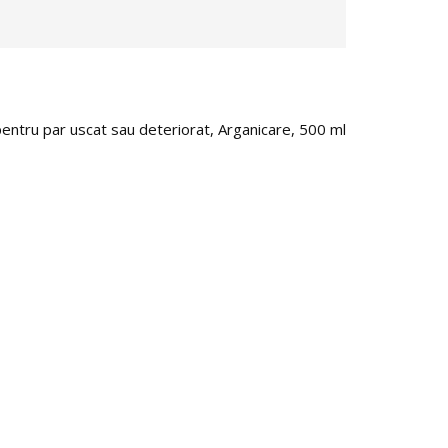
IN STOC
entru par uscat sau deteriorat, Arganicare, 500 ml
Crema hidrata
44.00
lei