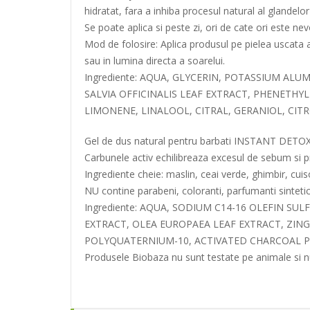
hidratat, fara a inhiba procesul natural al glandelo
Se poate aplica si peste zi, ori de cate ori este 
Mod de folosire: Aplica produsul pe pielea uscata a 
sau in lumina directa a soarelui.
Ingrediente: AQUA, GLYCERIN, POTASSIUM ALUM
SALVIA OFFICINALIS LEAF EXTRACT, PHENETHY
LIMONENE, LINALOOL, CITRAL, GERANIOL, CITR
Gel de dus natural pentru barbati INSTANT DETOX 
Carbunele activ echilibreaza excesul de sebum si pre
Ingrediente cheie: maslin, ceai verde, ghimbir, cui
NU contine parabeni, coloranti, parfumanti sintetic
Ingrediente: AQUA, SODIUM C14-16 OLEFIN 
EXTRACT, OLEA EUROPAEA LEAF EXTRACT, ZIN
POLYQUATERNIUM-10, ACTIVATED CHARCOAL P
Produsele Biobaza nu sunt testate pe animale si n