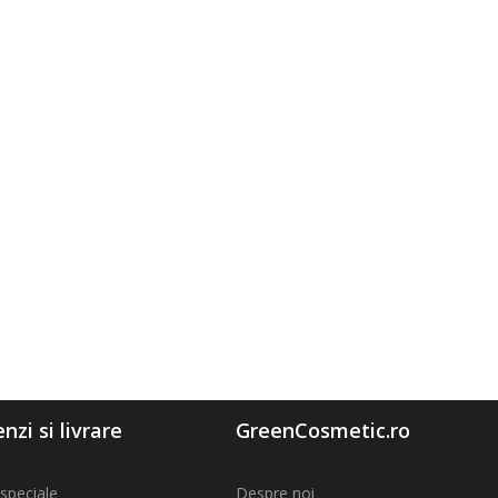
zi si livrare
GreenCosmetic.ro
speciale
Despre noi