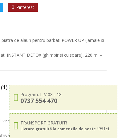
Pinterest
 piatra de alaun pentru barbati POWER UP (lamaie si
bati INSTANT DETOX (ghimbir si cuisoare), 220 ml –
(1)
Program: L-V 08 - 18
0737 554 470
 livezi de lamai si bergamota, energizandu-ti
TRANSPORT GRATUIT!
Livrare gratuită la comenzile de peste 175 lei.
triva mirosurilor neplacute si mentine subratul