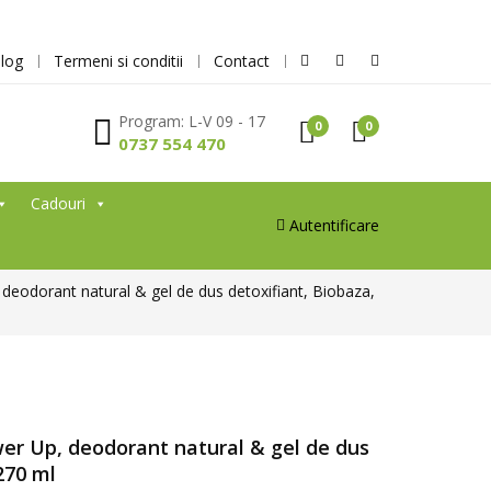
log
Termeni si conditii
Contact
Program: L-V 09 - 17
0
0
0737 554 470
Cadouri
Autentificare
deodorant natural & gel de dus detoxifiant, Biobaza,
er Up, deodorant natural & gel de dus
270 ml