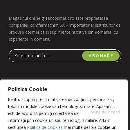
Magazinul online greencosmetic.ro este proprietatea
companiei Romfarmachim SA – importator si distribuitor de
produse cosmetice si suplimente nutritive din Romania, cu
experienta in domeniu.
ABONARE
Politica Cookie
Pentru scopuri precum afișarea de conținut personalizat,
Copyright 2023 © Romfarmachim SA. Realizat de Simplio
folosim module cookie sau tehnologii similare. Apăsând
,
Software
Sunt de acord
ești de acord să permiți colectarea de
informații prin cookie-uri sau tehnologii similare. Află in
sectiunea
Politica de Cookies
mai multe despre cookie-uri,