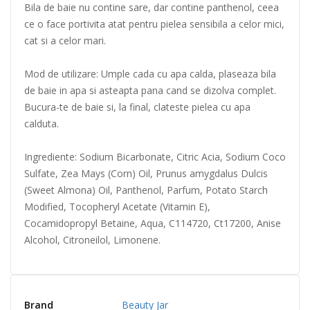
Bila de baie nu contine sare, dar contine panthenol, ceea
ce o face portivita atat pentru pielea sensibila a celor mici,
cat si a celor mari.
Mod de utilizare: Umple cada cu apa calda, plaseaza bila
de baie in apa si asteapta pana cand se dizolva complet.
Bucura-te de baie si, la final, clateste pielea cu apa
calduta.
Ingrediente: Sodium Bicarbonate, Citric Acia, Sodium Coco
Sulfate, Zea Mays (Corn) Oil, Prunus amygdalus Dulcis
(Sweet Almona) Oil, Panthenol, Parfum, Potato Starch
Modified, Tocopheryl Acetate (Vitamin E),
Cocamidopropyl Betaine, Aqua, C114720, Ct17200, Anise
Alcohol, Citroneilol, Limonene.
Brand
Beauty Jar