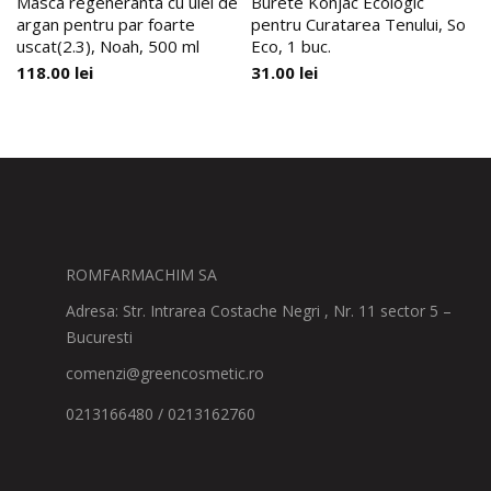
Masca regeneranta cu ulei de
Burete Konjac Ecologic
argan pentru par foarte
pentru Curatarea Tenului, So
uscat(2.3), Noah, 500 ml
Eco, 1 buc.
118.00
lei
31.00
lei
ROMFARMACHIM SA
Adresa: Str. Intrarea Costache Negri , Nr. 11 sector 5 –
Bucuresti
comenzi@greencosmetic.ro
0213166480 / 0213162760