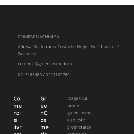
ROMFARMACHIM SA
Adresa: Str. Intrarea Costache Negri , Nr. 11 sector 5 –
Bucuresti
comenzi@greencosmetic.ro
0213166480 / 0213162760
Co
Gr
Magazinul
me
ee
online
nzi
nC
greencosmet
si
os
ic.ro este
livr
me
proprietatea