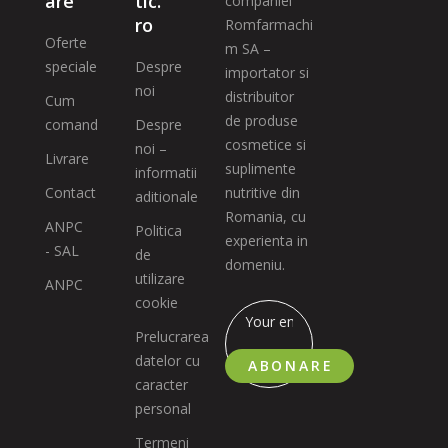
are
tic.
companiei
ro
Romfarmachi
Oferte
m SA –
speciale
Despre
importator si
noi
distribuitor
Cum
de produse
comand
Despre
cosmetice si
noi –
Livrare
suplimente
informatii
Contact
nutritive din
aditionale
Romania, cu
ANPC
Politica
experienta in
- SAL
de
domeniu.
utilizare
ANPC
cookie
Prelucrarea
datelor cu
ABONARE
caracter
personal
Termeni