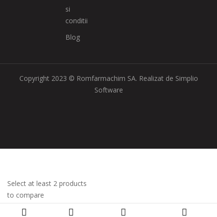
si
conditii
Blog
Copyright 2023 © Romfarmachim SA. Realizat de Simplio
Software
Select at least 2 products
to compare