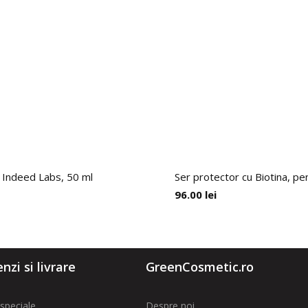
, Indeed Labs, 50 ml
Ser protector cu Biotina, pe
96.00
lei
zi si livrare
GreenCosmetic.ro
speciale
Despre noi