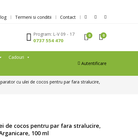
log
Termeni si conditii
Contact
Program: L-V 09 - 17
0
0
0737 554 470
Cadouri
Autentificare
arator cu ulei de cocos pentru par fara stralucire,
i de cocos pentru par fara stralucire,
 Arganicare, 100 ml