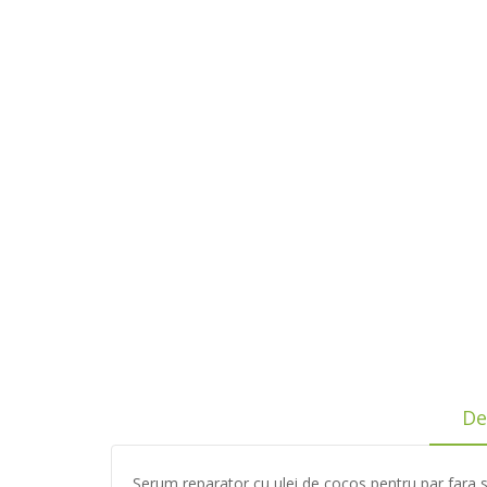
De
Serum reparator cu ulei de cocos pentru par fara st