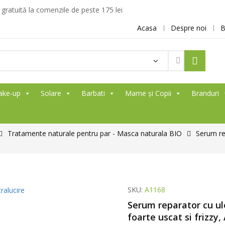
ratuită la comenzile de peste 175 lei
Acasa
Despre noi
B
ake-up
Solare
Barbati
Mame și Copii
Branduri
Tratamente naturale pentru par - Masca naturala BIO
Serum rep
SKU:
A1168
Serum reparator cu ule
foarte uscat si frizzy,