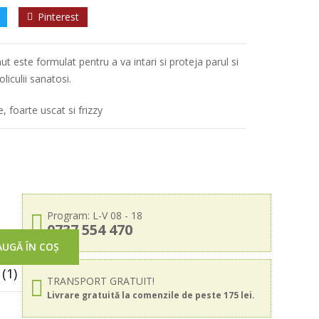
Pinterest
t este formulat pentru a va intari si proteja parul si
liculii sanatosi.
e, foarte uscat si frizzy
Program: L-V 08 - 18
0737 554 470
UGĂ ÎN COȘ
(1)
TRANSPORT GRATUIT!
Livrare gratuită la comenzile de peste 175 lei.