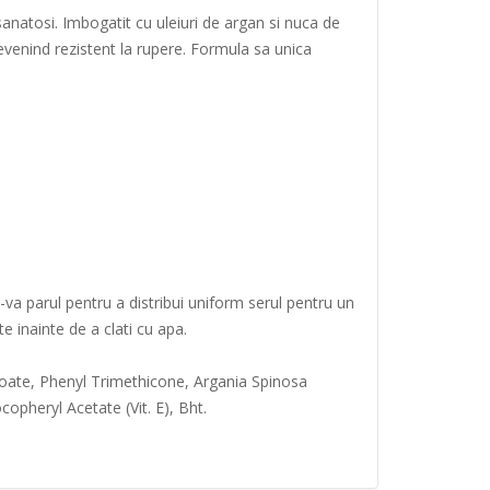
sanatosi. Imbogatit cu uleiuri de argan si nuca de
, devenind rezistent la rupere. Formula sa unica
ti-va parul pentru a distribui uniform serul pentru un
e inainte de a clati cu apa.
oate, Phenyl Trimethicone, Argania Spinosa
opheryl Acetate (Vit. E), Bht.