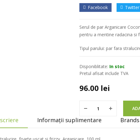
Facebook
Twitter
Serul de par Arganicare Coconu
pentru a mentine radacina si fo
Tipul parului: par fara stralucir
Disponiblitate:
In stoc
Pretul afisat include TVA
96.00
lei
ADA
scriere
Informații suplimentare
Brands 
ralucire, foarte uscat si frizzy, Arganicare, 100 ml