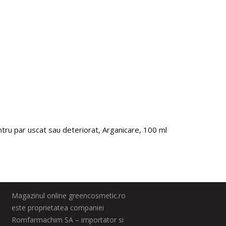
ntru par uscat sau deteriorat, Arganicare, 100 ml
Set 2
41.0
Magazinul online greencosmetic.ro
este proprietatea companiei
Romfarmachim SA – importator si