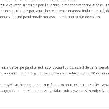
 a va intari si proteja parul si pentru a mentine radacina si foliculii 
rii in cuticulele de par, ajuta la cresterea si intarirea firului de parul
anatos, lasand parul moale matasos, stralucitor si plin de volum.
tate mica de ser pe parul umed, apoi uscati-l cu uscatorul de par si peria
re, aplicati o cantitate generoasa de ser si lasati-o timp de 30 de minut
aprylyl Methicone, Cocos Nucifera (Coconut) Oil, C12-15 Alkyl Benz
s (Jojoba) Seed Oil, Prunus Amygdalus Dulcis (Sweet Almond) Oil, Toc