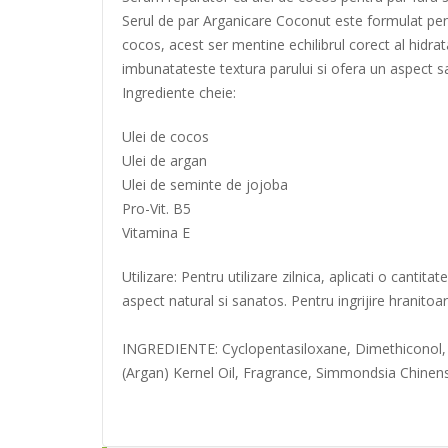
Serul de par Arganicare Coconut este formulat pentru
cocos, acest ser mentine echilibrul corect al hidrata
imbunatateste textura parului si ofera un aspect s
Ingrediente cheie:
Ulei de cocos
Ulei de argan
Ulei de seminte de jojoba
Pro-Vit. B5
Vitamina E
Utilizare: Pentru utilizare zilnica, aplicati o canti
aspect natural si sanatos. Pentru ingrijire hranitoa
INGREDIENTE: Cyclopentasiloxane, Dimethiconol, C
(Argan) Kernel Oil, Fragrance, Simmondsia Chinensi