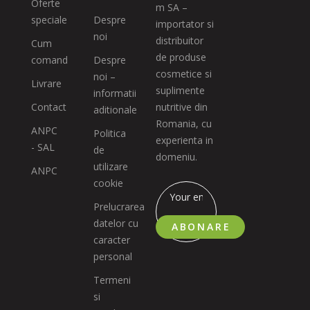
Oferte
m SA –
speciale
Despre
importator si
noi
distribuitor
Cum
de produse
comand
Despre
cosmetice si
noi –
Livrare
suplimente
informatii
Contact
nutritive din
aditionale
Romania, cu
ANPC
Politica
experienta in
- SAL
de
domeniu.
utilizare
ANPC
cookie
Prelucrarea
datelor cu
ABONARE
caracter
personal
Termeni
si