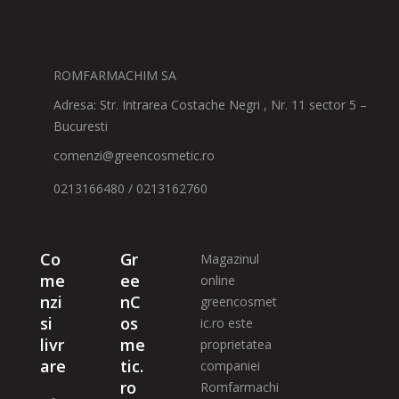
ROMFARMACHIM SA
Adresa: Str. Intrarea Costache Negri , Nr. 11 sector 5 –
Bucuresti
comenzi@greencosmetic.ro
0213166480 / 0213162760
Co
Gr
Magazinul
me
ee
online
nzi
nC
greencosmet
si
os
ic.ro este
livr
me
proprietatea
are
tic.
companiei
ro
Romfarmachi