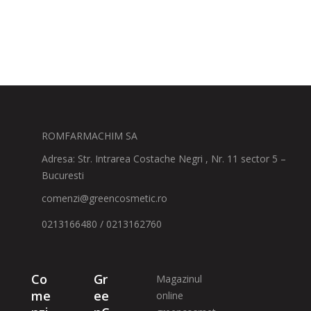
ROMFARMACHIM SA
Adresa: Str. Intrarea Costache Negri , Nr. 11 sector 5 –
Bucuresti
comenzi@greencosmetic.ro
0213166480 / 0213162760
Co
Gr
Magazinul
me
ee
online