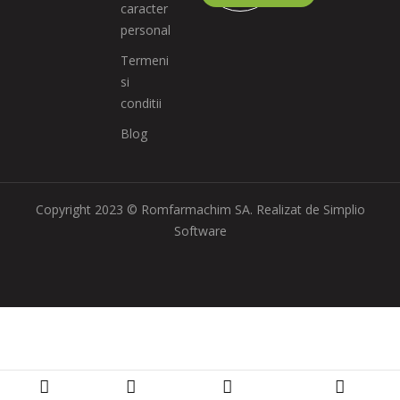
caracter
personal
Termeni
si
conditii
Blog
Copyright 2023 © Romfarmachim SA. Realizat de Simplio
Software