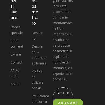
nzi
nC
greencosmet
si
os
ic.ro este
livr
me
proprietatea
are
tic.
companiei
ro
Romfarmachi
Oferte
m SA –
speciale
Despre
importator si
noi
distribuitor
Cum
de produse
comand
Despre
cosmetice si
noi –
Livrare
suplimente
informatii
Contact
nutritive din
aditionale
Romania, cu
ANPC
Politica
experienta in
- SAL
de
domeniu.
utilizare
ANPC
cookie
Prelucrarea
datelor cu
ABONARE