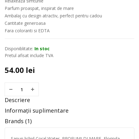
Relaxeaza simturile
Parfum proaspat, inspirat de mare
Ambalaj cu design atractiv, perfect pentru cadou
Cantitate generoasa
Fara coloranti si EDTA
Disponiblitate:
In stoc
Pretul afisat include TVA
54.00
lei
Descriere
Informații suplimentare
Brands (1)
Sapun lichid Coral Water, PROFUMI DI MARE, Florinda,