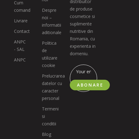
distribuitor
Cum
de produse
comand
Despre
cosmetice si
noi –
Livrare
suplimente
informatii
Contact
nutritive din
aditionale
Romania, cu
ANPC
Politica
experienta in
- SAL
de
domeniu.
utilizare
ANPC
cookie
Prelucrarea
datelor cu
ABONARE
caracter
personal
Termeni
si
conditii
Blog