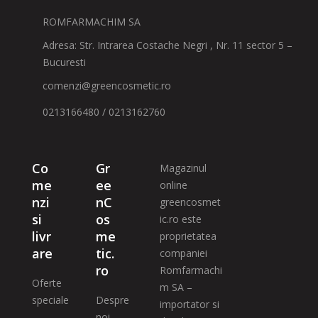
ROMFARMACHIM SA
Adresa: Str. Intrarea Costache Negri , Nr. 11 sector 5 –
Bucuresti
comenzi@greencosmetic.ro
0213166480 / 0213162760
Co
Gr
Magazinul
me
ee
online
nzi
nC
greencosmet
si
os
ic.ro este
livr
me
proprietatea
are
tic.
companiei
ro
Romfarmachi
Oferte
m SA –
speciale
Despre
importator si
noi