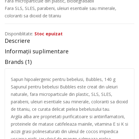
Fara microparticule din plastic, biodegradabil
Fara SLS, SLES, parabeni, uleiuri esentiale sau minerale,
coloranti sa dioxid de titaniu
Disponiblitate:
Stoc epuizat
Descriere
Informații suplimentare
Brands (1)
Sapun hipoalergenic pentru bebelusi, Bubbles, 140 g
Sapunul pentru bebelusi Bubbles este creat din uleiuri
naturale, fara microparticule din plastic, SLS, SLES,
parabeni, uleiuri esentiale sau minerale, coloranti sa dioxid
de titaniu, ce curata delicat pielea bebelusului tau.
Argila alba are proprietati purificatoare si antiinflamatorii,
proteinele de matase catifeleaza mainile, vitamina E si K si
acizii grasi polinesaturati din uleiul de cocos impiedica
uscarea pielii, iar uleiul de mango calmeaza pielea