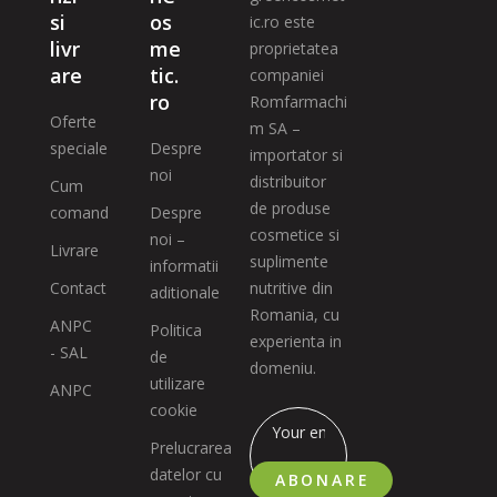
si
os
ic.ro este
livr
me
proprietatea
are
tic.
companiei
ro
Romfarmachi
Oferte
m SA –
speciale
Despre
importator si
noi
distribuitor
Cum
de produse
comand
Despre
cosmetice si
noi –
Livrare
suplimente
informatii
Contact
nutritive din
aditionale
Romania, cu
ANPC
Politica
experienta in
- SAL
de
domeniu.
utilizare
ANPC
cookie
Prelucrarea
datelor cu
ABONARE