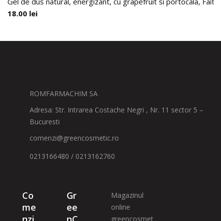
Gel de dus natural, energizant, cu grapefruit si portocala, Faith
18.00
lei
ROMFARMACHIM SA
Adresa: Str. Intrarea Costache Negri , Nr. 11 sector 5 –
Bucuresti
comenzi@greencosmetic.ro
0213166480 / 0213162760
Co
Gr
Magazinul
me
ee
online
nzi
nC
greencosmet