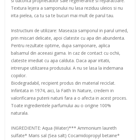
si datorita proprietatilor sale regenerante si reparatoare.
Textura lejera a samponului nu lasa reziduu uleios si nu
irita pielea, ca tu sa te bucuri mai mult de parul tau.
Instructiuni de utilizare: Maseaza samponul in parul umed,
prin miscari delicate, apoi clateste cu apa din abundenta.
Pentru rezultate optime, dupa samponare, aplica
balsamul din aceeasi gama. In caz de contact cu ochii,
clateste imediat cu apa calduta. Daca apar iritatii,
intrerupe utilizarea produsului. A nu se lasa la indemana
copiilor.
Biodegradabil, recipient produs din material reciclat.
Infiintata in 1974, aici, la Faith In Nature, credem in
valorificarea puterii naturii fara a o afecta in acest proces.
Toate ingredientele parfumului au o origine 100%
naturala.
INGREDIENTE: Aqua (Water)*** Ammonium laureth
sulfate* Maris sal (Sea salt) Cocamidopropyl betaine*