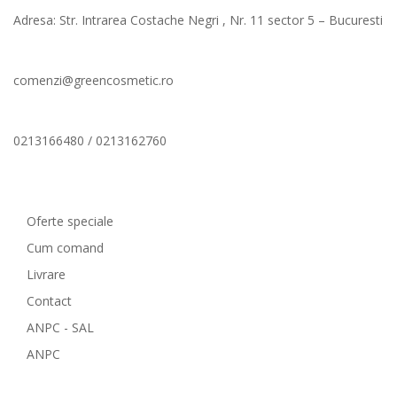
Adresa: Str. Intrarea Costache Negri , Nr. 11 sector 5 – Bucuresti
comenzi@greencosmetic.ro
0213166480 / 0213162760
Comenzi si livrare
Oferte speciale
Cum comand
Livrare
Contact
ANPC - SAL
ANPC
GreenCosmetic.ro