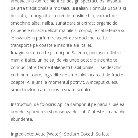
ambalat intr-un recipient cu design spectaculos, inspirat
de arta traditionala a mozaicului italian. Formula usoara si
delicata, imbogatita cu ulei de masline bio, extract de
smochine albe, nalba, sunatoare si extract organic de
galbenele curata delicat mainile si corpul, le catilefeaza si
le invaluie in parfum relaxant de smochine, ce te
transporta pe coastele insorite ale Italiei.
Imagineaza-ti ca te plimbi prin Salento, peninsula dintre
mari a Italiei, un peisaj de vis unde potecile insorite te
conduc catre ferme italienesti traditionale. Ti se deschid
curti primitoare, ingradite de smochini incarcati de fructe
coapte. Ai ajuns la momentul potrivit. A inceput culesul
smochinelor, care miros a soare si dulce.
Instructiuni de folosire: Aplica samponul pe parul si pielea
umede, spumeaza si maseaza delicat. Clateste cu apa din
abundenta.
Ingrediente: Aqua [Water], Sodium Coceth Sulfate,