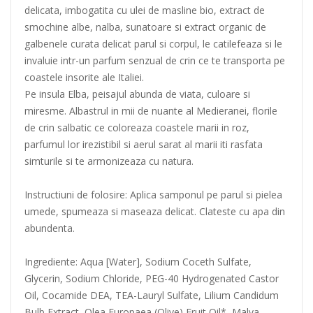
delicata, imbogatita cu ulei de masline bio, extract de
smochine albe, nalba, sunatoare si extract organic de
galbenele curata delicat parul si corpul, le catilefeaza si le
invaluie intr-un parfum senzual de crin ce te transporta pe
coastele insorite ale Italiei.
Pe insula Elba, peisajul abunda de viata, culoare si
miresme. Albastrul in mii de nuante al Medieranei, florile
de crin salbatic ce coloreaza coastele marii in roz,
parfumul lor irezistibil si aerul sarat al marii iti rasfata
simturile si te armonizeaza cu natura.
Instructiuni de folosire: Aplica samponul pe parul si pielea
umede, spumeaza si maseaza delicat. Clateste cu apa din
abundenta.
Ingrediente: Aqua [Water], Sodium Coceth Sulfate,
Glycerin, Sodium Chloride, PEG-40 Hydrogenated Castor
Oil, Cocamide DEA, TEA-Lauryl Sulfate, Lilium Candidum
Bulb Extract, Olea Europaea (Olive) Fruit Oil*, Malva