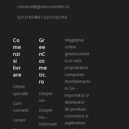
comenzi@greencosmetic.ro
0213166480 / 0213162760
Co
Gr
Magazinul
me
ee
online
nzi
nC
greencosmet
si
os
ic.ro este
livr
me
proprietatea
are
tic.
companiei
ro
Romfarmachi
Oferte
m SA –
speciale
Despre
importator si
noi
distribuitor
Cum
de produse
comand
Despre
cosmetice si
noi –
Livrare
suplimente
informatii