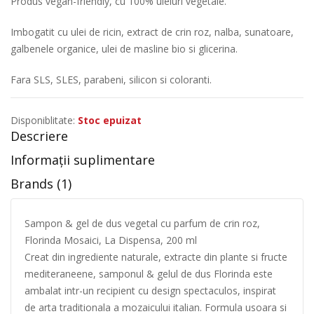
Produs vegan-friendly, cu 100% uleiuri vegetale.
Imbogatit cu ulei de ricin, extract de crin roz, nalba, sunatoare,
galbenele organice, ulei de masline bio si glicerina.
Fara SLS, SLES, parabeni, silicon si coloranti.
Disponiblitate:
Stoc epuizat
Descriere
Informații suplimentare
Brands (1)
Sampon & gel de dus vegetal cu parfum de crin roz,
Florinda Mosaici, La Dispensa, 200 ml
Creat din ingrediente naturale, extracte din plante si fructe
mediteraneene, samponul & gelul de dus Florinda este
ambalat intr-un recipient cu design spectaculos, inspirat
de arta traditionala a mozaicului italian. Formula usoara si