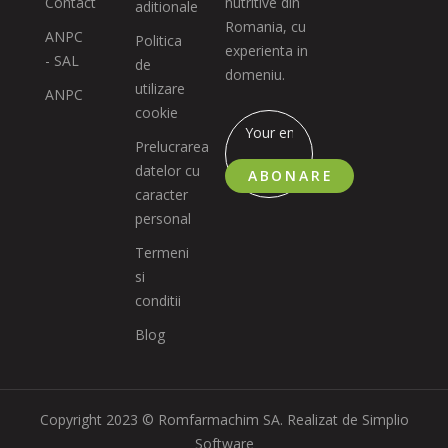
Contact
nutritive din
aditionale
Romania, cu
ANPC
Politica
experienta in
- SAL
de
domeniu.
utilizare
ANPC
cookie
Prelucrarea
datelor cu
ABONARE
caracter
personal
Termeni
si
conditii
Blog
Copyright 2023 © Romfarmachim SA. Realizat de Simplio
Software