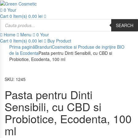
0
Your
Cart
0 Item(s)
0.00
lei
Products
search
SEARCH
Home
Menu
0
Your
Cart
0 Item(s)
0.00
lei
Buy Product
Prima pagină
Branduri
Cosmetice si Produse de ingrijire BIO
de la Ecodenta
Pasta pentru Dinti Sensibili, cu CBD si
Probiotice, Ecodenta, 100 ml
SKU:
1245
Pasta pentru Dinti
Sensibili, cu CBD si
Probiotice, Ecodenta, 100
ml