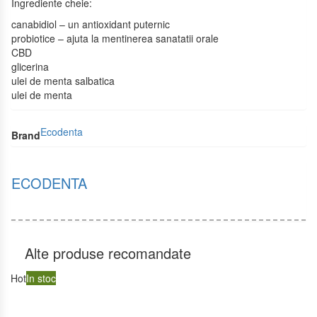
Ingrediente cheie:
canabidiol – un antioxidant puternic
probiotice – ajuta la mentinerea sanatatii orale
CBD
glicerina
ulei de menta salbatica
ulei de menta
Ecodenta
Brand
ECODENTA
Alte produse recomandate
Hot
In stoc