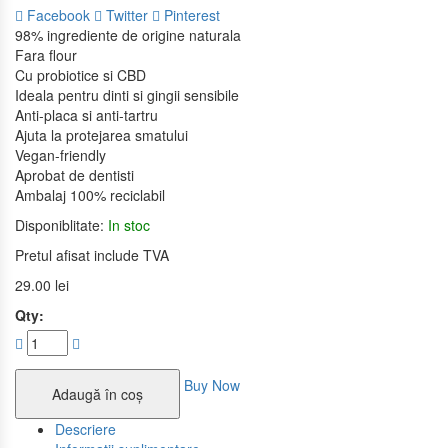
Facebook
Twitter
Pinterest
98% ingrediente de origine naturala
Fara flour
Cu probiotice si CBD
Ideala pentru dinti si gingii sensibile
Anti-placa si anti-tartru
Ajuta la protejarea smatului
Vegan-friendly
Aprobat de dentisti
Ambalaj 100% reciclabil
Disponiblitate:
In stoc
Pretul afisat include TVA
29.00
lei
Qty:
Buy Now
Adaugă în coș
Descriere