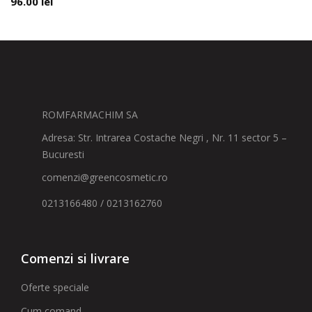
96.00
lei
ROMFARMACHIM SA
Adresa: Str. Intrarea Costache Negri , Nr. 11 sector 5 –
Bucuresti
comenzi@greencosmetic.ro
0213166480 / 0213162760
Comenzi si livrare
Oferte speciale
Cum comand