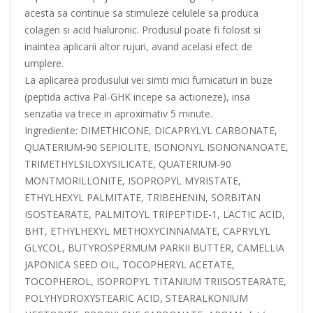
acesta sa continue sa stimuleze celulele sa produca
colagen si acid hialuronic. Produsul poate fi folosit si
inaintea aplicarii altor rujuri, avand acelasi efect de
umplere.
La aplicarea produsului vei simti mici furnicaturi in buze
(peptida activa Pal-GHK incepe sa actioneze), insa
senzatia va trece in aproximativ 5 minute.
Ingrediente: DIMETHICONE, DICAPRYLYL CARBONATE,
QUATERIUM-90 SEPIOLITE, ISONONYL ISONONANOATE,
TRIMETHYLSILOXYSILICATE, QUATERIUM-90
MONTMORILLONITE, ISOPROPYL MYRISTATE,
ETHYLHEXYL PALMITATE, TRIBEHENIN, SORBITAN
ISOSTEARATE, PALMITOYL TRIPEPTIDE-1, LACTIC ACID,
BHT, ETHYLHEXYL METHOXYCINNAMATE, CAPRYLYL
GLYCOL, BUTYROSPERMUM PARKII BUTTER, CAMELLIA
JAPONICA SEED OIL, TOCOPHERYL ACETATE,
TOCOPHEROL, ISOPROPYL TITANIUM TRIISOSTEARATE,
POLYHYDROXYSTEARIC ACID, STEARALKONIUM