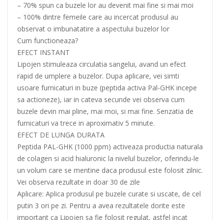
– 70% spun ca buzele lor au devenit mai fine si mai moi
– 100% dintre femeile care au incercat produsul au
observat o imbunatatire a aspectului buzelor lor
Cum functioneaza?
EFECT INSTANT
Lipojen stimuleaza circulatia sangelui, avand un efect
rapid de umplere a buzelor. Dupa aplicare, vei simti
usoare furnicaturi in buze (peptida activa Pal-GHK incepe
sa actioneze), iar in cateva secunde vei observa cum
buzele devin mai pline, mai moi, si mai fine. Senzatia de
furnicaturi va trece in aproximativ 5 minute.
EFECT DE LUNGA DURATA
Peptida PAL-GHK (1000 ppm) activeaza productia naturala
de colagen si acid hialuronic la nivelul buzelor, oferindu-le
un volum care se mentine daca produsul este folosit zilnic.
Vei observa rezultate in doar 30 de zile
Aplicare: Aplica produsul pe buzele curate si uscate, de cel
putin 3 ori pe zi. Pentru a avea rezultatele dorite este
important ca Lipojen sa fie folosit regulat, astfel incat