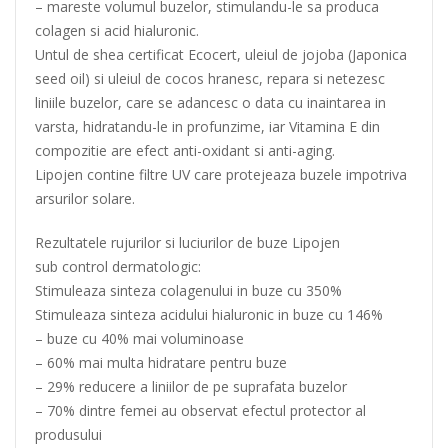
– mareste volumul buzelor, stimulandu-le sa produca
colagen si acid hialuronic.
Untul de shea certificat Ecocert, uleiul de jojoba (Japonica
seed oil) si uleiul de cocos hranesc, repara si netezesc
liniile buzelor, care se adancesc o data cu inaintarea in
varsta, hidratandu-le in profunzime, iar Vitamina E din
compozitie are efect anti-oxidant si anti-aging.
Lipojen contine filtre UV care protejeaza buzele impotriva
arsurilor solare.
Rezultatele rujurilor si luciurilor de buze Lipojen
sub control dermatologic:
Stimuleaza sinteza colagenului in buze cu 350%
Stimuleaza sinteza acidului hialuronic in buze cu 146%
– buze cu 40% mai voluminoase
– 60% mai multa hidratare pentru buze
– 29% reducere a liniilor de pe suprafata buzelor
– 70% dintre femei au observat efectul protector al
produsului