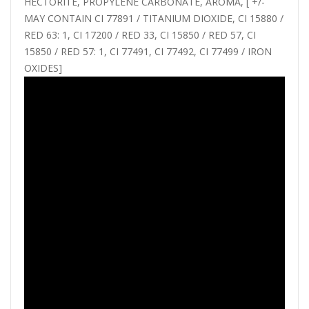
HECTORITE, PROPYLENE CARBONATE, AROMA, [ +/-
MAY CONTAIN CI 77891 / TITANIUM DIOXIDE, CI 15880 /
RED 63: 1, CI 17200 / RED 33, CI 15850 / RED 57, CI
15850 / RED 57: 1, CI 77491, CI 77492, CI 77499 / IRON
OXIDES]