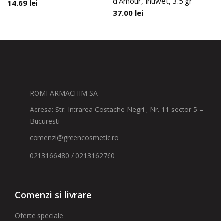
d’Amour, Inuwet, 3.5 gr
14.69
lei
37.00
lei
ROMFARMACHIM SA
Adresa: Str. Intrarea Costache Negri , Nr. 11 sector 5 –
Bucuresti
comenzi@greencosmetic.ro
0213166480 / 0213162760
Comenzi si livrare
Oferte speciale