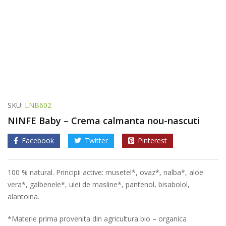
SKU:
LNB602
NINFE Baby – Crema calmanta nou-nascuti
Facebook
Twitter
Pinterest
100 % natural. Principii active: musetel*, ovaz*, nalba*, aloe
vera*, galbenele*, ulei de masline*, pantenol, bisabolol,
alantoina.
*Materie prima provenita din agricultura bio – organica