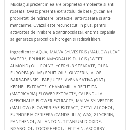
Mucilagiul prezent in ea are proprietati emoliente si anti-
roseata.
Ovaz:
prezenta extractului de beta-glucan are
proprietati de hidratare, protectie, anti-roseata si anti-
mancarime. Ovazul este recunoscut, in plus, pentru
activitatea de inhibare a xantinoxidazei, enzima capabila
sa genereze peroxid de hidrogen si radicali liberi.
Ingrediente:
AQUA, MALVA SYLVESTRIS (MALLOW) LEAF
WATER*, PRUNUS AMYGDALUS DULCIS (SWEET
ALMOND) OIL, POLYGLYCERYL-3 STEARATE, OLEA
EUROPEA (OLIVE) FRUIT OIL*, GLYCERIN, ALOE
BARBADENSIS LEAF JUICE*, AVENA SATIVA (OAT)
KERNEL EXTRACT*, CHAMOMILLA RECUTITA
(MATRICARIA) FLOWER EXTRACT*, CALENDULA
OFFICINALIS FLOWER EXTRACT*, MALVA SYLVESTRIS
(MALLOW) FLOWER/LEAF EXTRACT, CETYL ALCOHOL,
EUPHORBIA CERIFERA (CANDELILLA) WAX, GLYCERIN,
PANTHENOL, ALLANTOIN, TITANIUM DIOXIDE,
BISABOLOL, TOCOPHEROL, LECITHIN, ASCORBYL