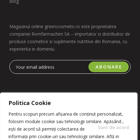
Blog
Magazinul online greencosmetic.ro este proprietatea
companiei Romfarmachim SA – importator si distribuitor de
produse cosmetice si suplimente nutritive din Romania, cu
experienta in domeniu.
ABONARE
Politica Cookie
Pentru scopuri precum afișarea de conținut personalizat,
Copyright 2023 © Romfarmachim SA. Realizat de Simplio
folosim module cookie sau tehnologii similare. Apăsând
,
Software
Sunt de acord
ești de acord să permiți colectarea de
informații prin cookie-uri sau tehnologii similare. Află in