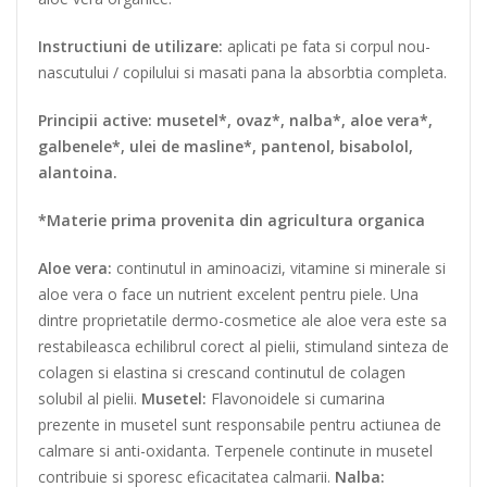
Instructiuni de utilizare:
aplicati pe fata si corpul nou-
nascutului / copilului si masati pana la absorbtia completa.
Principii active: musetel*, ovaz*, nalba*, aloe vera*,
galbenele*, ulei de masline*, pantenol, bisabolol,
alantoina.
*Materie prima provenita din agricultura organica
Aloe vera:
continutul in aminoacizi, vitamine si minerale si
aloe vera o face un nutrient excelent pentru piele. Una
dintre proprietatile dermo-cosmetice ale aloe vera este sa
restabileasca echilibrul corect al pielii, stimuland sinteza de
colagen si elastina si crescand continutul de colagen
solubil al pielii.
Musetel:
Flavonoidele si cumarina
prezente in musetel sunt responsabile pentru actiunea de
calmare si anti-oxidanta. Terpenele continute in musetel
contribuie si sporesc eficacitatea calmarii.
Nalba: