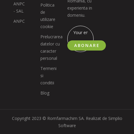
Romania, cu
ANPC
Politica
experienta in
- SAL
de
domeniu.
utilizare
ANPC
cookie
Prelucrarea
datelor cu
ABONARE
caracter
personal
Termeni
si
conditii
Blog
Copyright 2023 © Romfarmachim SA. Realizat de Simplio
Software