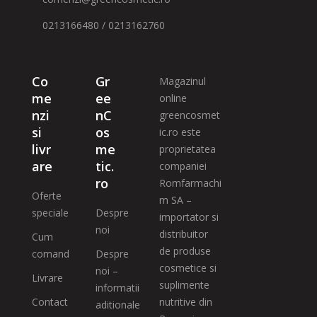
0213166480 / 0213162760
Co
Gr
Magazinul
me
ee
online
nzi
nC
greencosmet
si
os
ic.ro este
livr
me
proprietatea
are
tic.
companiei
ro
Romfarmachi
Oferte
m SA –
speciale
Despre
importator si
noi
distribuitor
Cum
de produse
comand
Despre
cosmetice si
noi –
Livrare
suplimente
informatii
Contact
nutritive din
aditionale