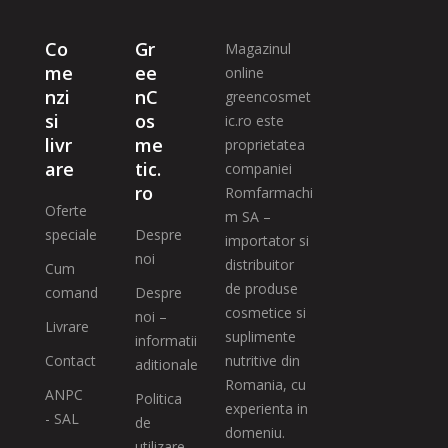
Co
Gr
Magazinul
me
ee
online
nzi
nC
greencosmet
si
os
ic.ro este
livr
me
proprietatea
are
tic.
companiei
ro
Romfarmachi
Oferte
m SA –
speciale
Despre
importator si
noi
distribuitor
Cum
de produse
comand
Despre
cosmetice si
noi –
Livrare
suplimente
informatii
Contact
nutritive din
aditionale
Romania, cu
ANPC
Politica
experienta in
- SAL
de
domeniu.
utilizare