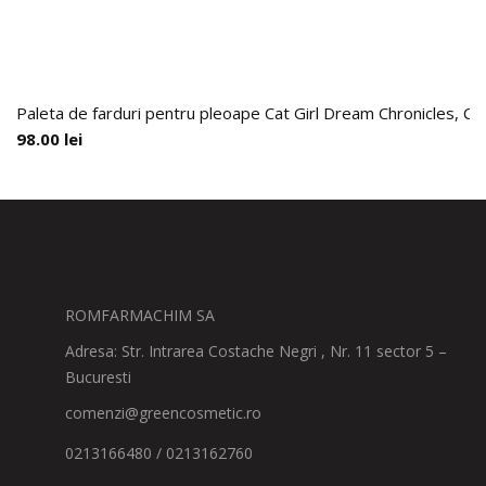
Paleta de farduri pentru pleoape Cat Girl Dream Chronicles, Ch
98.00
lei
ROMFARMACHIM SA
Adresa: Str. Intrarea Costache Negri , Nr. 11 sector 5 –
Bucuresti
comenzi@greencosmetic.ro
0213166480 / 0213162760