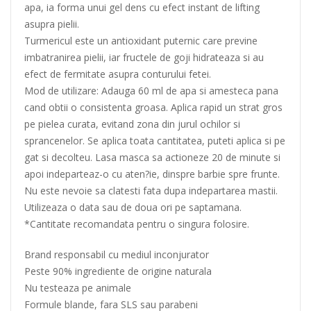
apa, ia forma unui gel dens cu efect instant de lifting
asupra pielii.
Turmericul este un antioxidant puternic care previne
imbatranirea pielii, iar fructele de goji hidrateaza si au
efect de fermitate asupra conturului fetei.
Mod de utilizare: Adauga 60 ml de apa si amesteca pana
cand obtii o consistenta groasa. Aplica rapid un strat gros
pe pielea curata, evitand zona din jurul ochilor si
sprancenelor. Se aplica toata cantitatea, puteti aplica si pe
gat si decolteu. Lasa masca sa actioneze 20 de minute si
apoi indeparteaz-o cu aten?ie, dinspre barbie spre frunte.
Nu este nevoie sa clatesti fata dupa indepartarea mastii.
Utilizeaza o data sau de doua ori pe saptamana.
*Cantitate recomandata pentru o singura folosire.
Brand responsabil cu mediul inconjurator
Peste 90% ingrediente de origine naturala
Nu testeaza pe animale
Formule blande, fara SLS sau parabeni