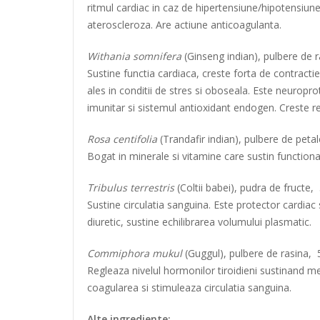
ritmul cardiac in caz de hipertensiune/hipotensiune
ateroscleroza. Are actiune anticoagulanta.
Withania somnifera
(Ginseng indian), pulbere de
Sustine functia cardiaca, creste forta de contractie
ales in conditii de stres si oboseala. Este neuropr
imunitar si sistemul antioxidant endogen. Creste re
Rosa centifolia
(Trandafir indian), pulbere de pet
Bogat in minerale si vitamine care sustin function
Tribulus terrestris
(Coltii babei), pudra de fructe
Sustine circulatia sanguina. Este protector cardiac
diuretic, sustine echilibrarea volumului plasmatic.
Commiphora mukul
(Guggul), pulbere de rasina,
Regleaza nivelul hormonilor tiroidieni sustinand meta
coagularea si stimuleaza circulatia sanguina.
Alte ingrediente: