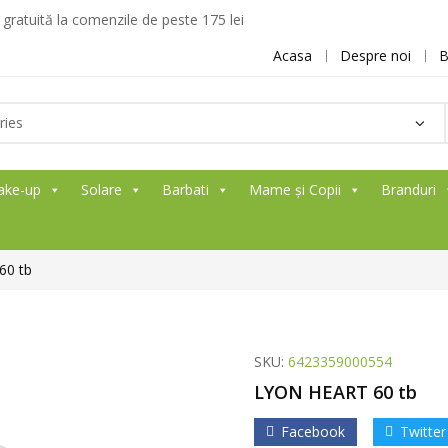
ratuită la comenzile de peste 175 lei
Acasa
Despre noi
B
ake-up
Solare
Barbati
Mame și Copii
Branduri
60 tb
SKU:
6423359000554
LYON HEART 60 tb
Facebook
Twitter