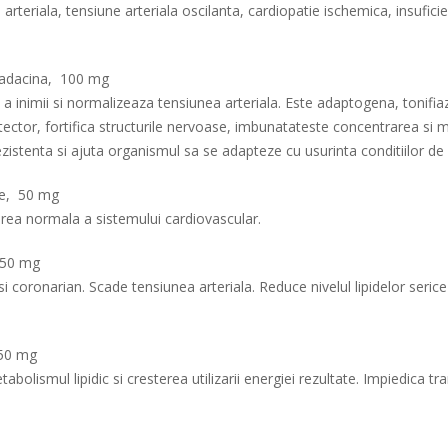
 arteriala, tensiune arteriala oscilanta, cardiopatie ischemica, insufic
 radacina, 100 mg
 a inimii si normalizeaza tensiunea arteriala. Este adaptogena, tonifiaz
otector, fortifica structurile nervoase, imbunatateste concentrarea si
zistenta si ajuta organismul sa se adapteze cu usurinta conditiilor de
ale, 50 mg
area normala a sistemului cardiovascular.
, 50 mg
 si coronarian. Scade tensiunea arteriala. Reduce nivelul lipidelor seri
 50 mg
bolismul lipidic si cresterea utilizarii energiei rezultate. Impiedica tr