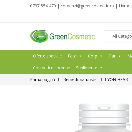
0737 554 470 | comenzi@greencosmetic.ro | Livrare g
Oferte speciale
Fata
Corp
Par
M
Cosmetice coreene
Suplimente
Prima pagină
Remedii naturiste
LYON HEART 