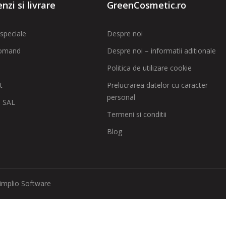
zi si livrare
GreenCosmetic.ro
speciale
Despre noi
omand
Despre noi – informatii aditionale
Politica de utilizare cookie
t
Prelucrarea datelor cu caracter
personal
 SAL
Termeni si conditii
Blog
implio Software