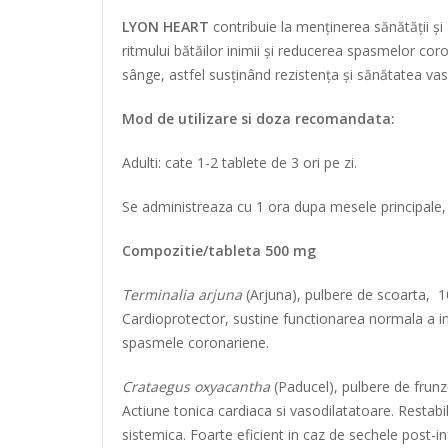
LYON HEART
contribuie la menținerea sănătății și 
ritmului bătăilor inimii și reducerea spasmelor coro
sânge, astfel susținând rezistența și sănătatea vase
Mod de utilizare si doza recomandata:
Adulti: cate 1-2 tablete de 3 ori pe zi.
Se administreaza cu 1 ora dupa mesele principale, 
Compozitie/tableta 500 mg
Terminalia arjuna
(Arjuna), pulbere de scoarta, 
Cardioprotector, sustine functionarea normala a inim
spasmele coronariene.
Crataegus oxyacantha
(Paducel), pulbere de frunze
Actiune tonica cardiaca si vasodilatatoare. Restabil
sistemica. Foarte eficient in caz de sechele post-inf