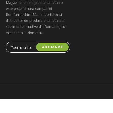
Magazinul online greencosmetic.ro
este proprietatea companiei
Romfarmachim SA – importator si
distribuitor de produse cosmetice si
suplimente nutritive din Romania, cu
experienta in domeniu.
ABONARE