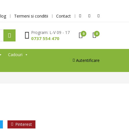
log
Termeni si conditii
Contact
Program: L-V 09 - 17
0
0
0737 554 470
Cadouri
Autentificare
Pinterest