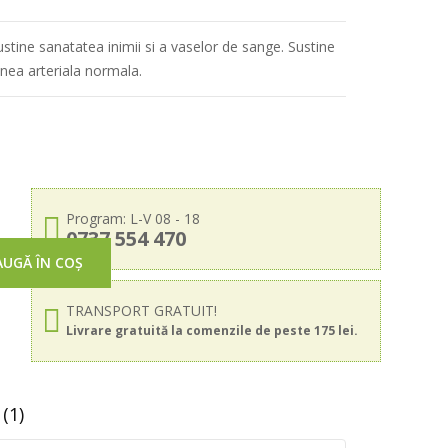
stine sanatatea inimii si a vaselor de sange. Sustine
unea arteriala normala.
Program: L-V 08 - 18
0737 554 470
UGĂ ÎN COȘ
TRANSPORT GRATUIT!
Livrare gratuită la comenzile de peste 175 lei.
(1)