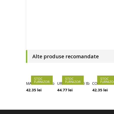
Alte produse recomandate
STOC
STOC
STOC
FURNIZOR
FURNIZOR
FURNIZO
MARGUSA 60 tb
URINOSALM 60 tb
COUGHEND
42.35
lei
44.77
lei
42.35
lei