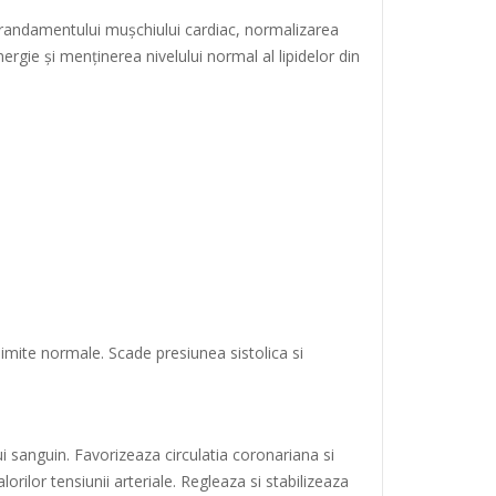
 a randamentului mușchiului cardiac, normalizarea
ergie și menținerea nivelului normal al lipidelor din
limite normale. Scade presiunea sistolica si
ui sanguin. Favorizeaza circulatia coronariana si
orilor tensiunii arteriale. Regleaza si stabilizeaza