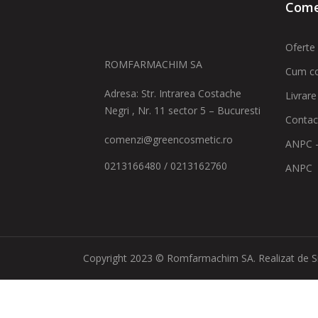
Comen
Oferte 
ROMFARMACHIM SA
Cum c
Adresa: Str. Intrarea Costache
Livrare
Negri , Nr. 11 sector 5 – Bucuresti
Contac
comenzi@greencosmetic.ro
ANPC -
0213166480 / 0213162760
ANPC
Copyright 2023 © Romfarmachim SA. Realizat de S