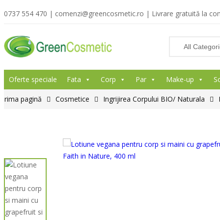
0737 554 470 | comenzi@greencosmetic.ro | Livrare gratuită la com
Oferte speciale
Fata
Corp
Par
Make-up
S
Prima pagină
Cosmetice
Ingrijirea Corpului BIO/ Naturala