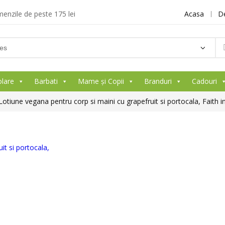
enzile de peste 175 lei
Acasa
D
olare
Barbati
Mame și Copii
Branduri
Cadouri
Lotiune vegana pentru corp si maini cu grapefruit si portocala, Faith 