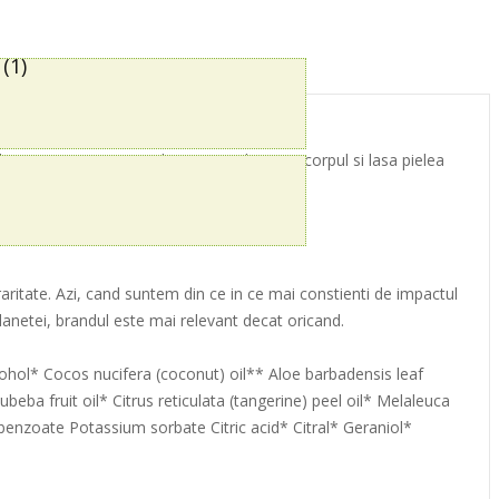
(1)
shea, extras prin procedee etice, relaxeaza corpul si lasa pielea
cu planeta cum este si cu pielea ta.
raritate. Azi, cand suntem din ce in ce mai constienti de impactul
lanetei, brandul este mai relevant decat oricand.
ohol* Cocos nucifera (coconut) oil** Aloe barbadensis leaf
beba fruit oil* Citrus reticulata (tangerine) peel oil* Melaleuca
benzoate Potassium sorbate Citric acid* Citral* Geraniol*