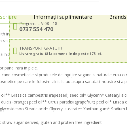
scriere
Informații suplimentare
Brands 
Program: L-V 08 - 18
0737 554 470
aith in Nature, 400 ml
rasfat pentru piele si simturi, iar uleiul organic de cocos si untul de 
TRANSPORT GRATUIT!
Livrare gratuită la comenzile de peste 175 lei.
si hipoalergenica si nu este testata pe animale, fiind la fel de blanda 
or pana intra in piele.
a cand cosmeticele si produsele de ingrijire vegane si naturale erau o 
metice pe care le folosim zilnic le au asupra sanatatii noastre si a p
l** Brassica campestris (rapeseed) seed oil* Glycerin* Cetearyl alc
cis (orange) peel oil** Citrus paradisi (grapefruit) peel oil* Litsea cu
aw glycosidesoo Stearic acid* Glyceryl stearate* Xanthan gum* Sodium 
t straw sugar derived, gluten and protein free ingredient