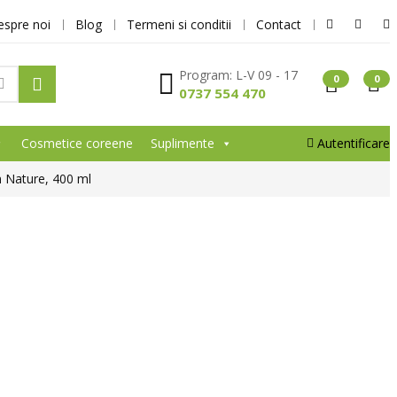
espre noi
Blog
Termeni si conditii
Contact
Program: L-V 09 - 17
0
0
0737 554 470
Cosmetice coreene
Suplimente
Autentificare
in Nature, 400 ml