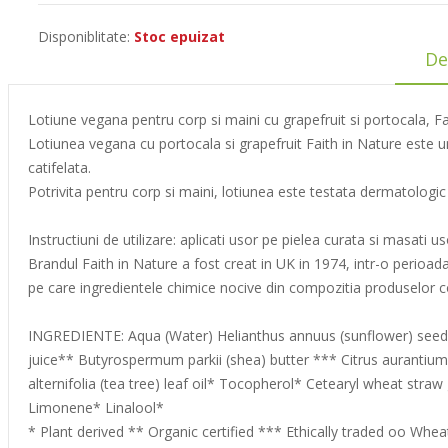
Disponiblitate:
Stoc epuizat
De
Lotiune vegana pentru corp si maini cu grapefruit si portocala, F
Lotiunea vegana cu portocala si grapefruit Faith in Nature este un 
catifelata.
Potrivita pentru corp si maini, lotiunea este testata dermatologic 
Instructiuni de utilizare: aplicati usor pe pielea curata si masati us
Brandul Faith in Nature a fost creat in UK in 1974, intr-o perioad
pe care ingredientele chimice nocive din compozitia produselor cos
INGREDIENTE: Aqua (Water) Helianthus annuus (sunflower) seed oi
juice** Butyrospermum parkii (shea) butter *** Citrus aurantium dul
alternifolia (tea tree) leaf oil* Tocopherol* Cetearyl wheat str
Limonene* Linalool*
* Plant derived ** Organic certified *** Ethically traded oo Whea