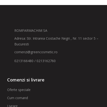
ROMFARMACHIM SA
Adresa: Str. Intrarea Costache Negri , Nr. 11 sector 5 –
Bucuresti
comenzi@greencosmetic.ro
0213166480 / 0213162760
Comenzi si livrare
Oferte speciale
Cum comand
Livrare