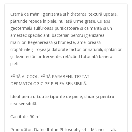
Cremă de mâini igienizantă și hidratantă; textură ușoară,
pătrunde repede în piele, nu lasă urme grase. Cu apă
geotermală sulfuroasă purificatoare și calmantă și un
amestec specific anti-bacterian pentru igienizarea
mâinilor. Regenerează și hrănește, ameliorează
crăpăturile și roșeața datorate factorilor naturali, spălărilor
și dezinfectărilor frecvente, refăcând totodată bariera
pielii.
FĂRĂ ALCOOL. FĂRĂ PARABENI. TESTAT
DERMATOLOGIC PE PIELEA SENSIBILĂ.
Ideal pentru toate tipurile de piele, chiar și pentru
cea sensibilă.
Cantitate: 50 ml
Producător: Dafne Italian Philosophy srl – Milano – Italia