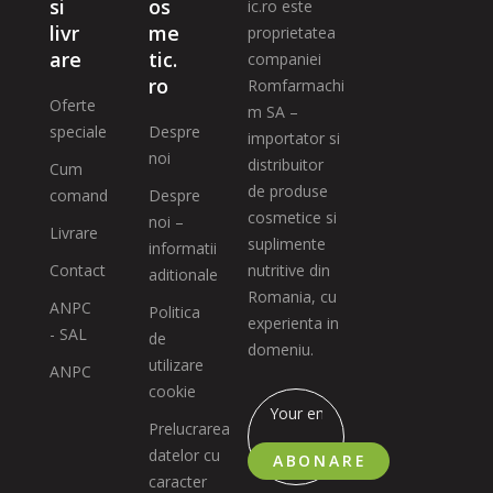
si
os
ic.ro este
livr
me
proprietatea
are
tic.
companiei
ro
Romfarmachi
Oferte
m SA –
speciale
Despre
importator si
noi
distribuitor
Cum
de produse
comand
Despre
cosmetice si
noi –
Livrare
suplimente
informatii
Contact
nutritive din
aditionale
Romania, cu
ANPC
Politica
experienta in
- SAL
de
domeniu.
utilizare
ANPC
cookie
Prelucrarea
datelor cu
ABONARE
caracter