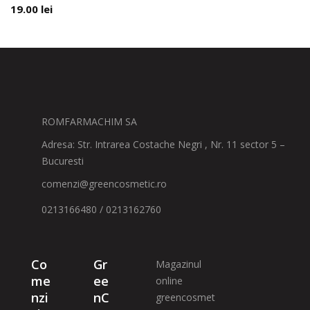
19.00
lei
ROMFARMACHIM SA
Adresa: Str. Intrarea Costache Negri , Nr. 11 sector 5 –
Bucuresti
comenzi@greencosmetic.ro
0213166480 / 0213162760
Co
Gr
Magazinul
me
ee
online
nzi
nC
greencosmet