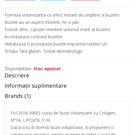
Formula volumizanta cu efect instant de umplere a buzelor
Buzele au un aspect intinerit, fin si plin
Folosit zilnic, Lipojen mentine volumul marit al buzelor
Accentueaza conturul buzelor
Hidrateaza si protejeaza buzele impotriva razelor UV
Produs fara gluten. Testat dermatologic.
Disponiblitate:
Stoc epuizat
Descriere
Informații suplimentare
Brands (1)
FUCHSIA VIBES Luciu de Buze Volumizant cu Colagen,
N°34, LIPOJEN, 5 ml
Daca si tu iti doresti buze voluptoase, iti propunem o
solutie non-invaziva, pentru marirea buzelor. Luciul de