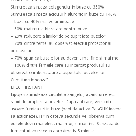
Stimuleaza sinteza colagenului in buze cu 350%
Stimuleaza sinteza acidului hialuronic in buze cu 146%
– buze cu 40% mai voluminoase
– 60% mai multa hidratare pentru buze
– 29% reducere a liniilor de pe suprafata buzelor
– 70% dintre femei au observat efectul protector al
produsului
– 70% spun ca buzele lor au devenit mai fine si mai moi
– 100% dintre femeile care au incercat produsul au
observat o imbunatatire a aspectului buzelor lor
Cum functioneaza?
EFECT INSTANT
Lipojen stimuleaza circulatia sangelui, avand un efect
rapid de umplere a buzelor. Dupa aplicare, vei simti
usoare furnicaturi in buze (peptida activa Pal-GHK incepe
sa actioneze), iar in cateva secunde vei observa cum
buzele devin mai pline, mai moi, si mai fine. Senzatia de
furnicaturi va trece in aproximativ 5 minute.