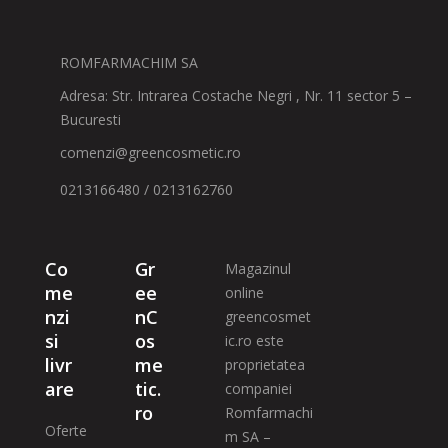
ROMFARMACHIM SA
Adresa: Str. Intrarea Costache Negri , Nr. 11 sector 5 –
Bucuresti
comenzi@greencosmetic.ro
0213166480 / 0213162760
Co
Gr
Magazinul
me
ee
online
nzi
nC
greencosmet
si
os
ic.ro este
livr
me
proprietatea
are
tic.
companiei
ro
Romfarmachi
Oferte
m SA –