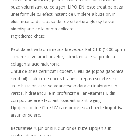
buze volumizant cu colagen, LIPOJEN, este creat pe baza
unei formule cu efect instant de umplere a buzelor. In
plus, nuanta delicioasa de roz si textura glossy te vor
binedispune de la prima aplicare.
Ingrediente cheie:
Peptida activa biomimetica brevetata Pal-GHK (1000 ppm)
– mareste volumul buzelor, stimulandu-le sa produca
colagen si acid hialuronic.
Untul de shea certificat Ecocert, uleiul de jojoba (Japonica
seed oil) si uleiul de cocos hranesc, repara si netezesc
liniile buzelor, care se adancesc o data cu inaintarea in
varsta, hidratandu-le in profunzime, iar Vitamina E din
compozitie are efect anti-oxidant si anti-aging.
Lipojen contine filtre UV care protejeaza buzele impotriva
arsurilor solare.
Rezultatele rujurilor si luciurilor de buze Lipojen sub
control dermatologic: