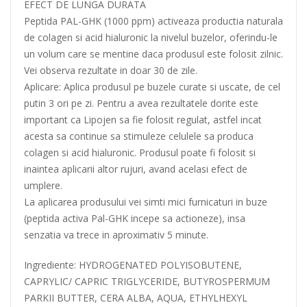
EFECT DE LUNGA DURATA
Peptida PAL-GHK (1000 ppm) activeaza productia naturala
de colagen si acid hialuronic la nivelul buzelor, oferindu-le
un volum care se mentine daca produsul este folosit zilnic.
Vei observa rezultate in doar 30 de zile.
Aplicare: Aplica produsul pe buzele curate si uscate, de cel
putin 3 ori pe zi. Pentru a avea rezultatele dorite este
important ca Lipojen sa fie folosit regulat, astfel incat
acesta sa continue sa stimuleze celulele sa produca
colagen si acid hialuronic. Produsul poate fi folosit si
inaintea aplicarii altor rujuri, avand acelasi efect de
umplere.
La aplicarea produsului vei simti mici furnicaturi in buze
(peptida activa Pal-GHK incepe sa actioneze), insa
senzatia va trece in aproximativ 5 minute.
Ingrediente: HYDROGENATED POLYISOBUTENE,
CAPRYLIC/ CAPRIC TRIGLYCERIDE, BUTYROSPERMUM
PARKII BUTTER, CERA ALBA, AQUA, ETHYLHEXYL