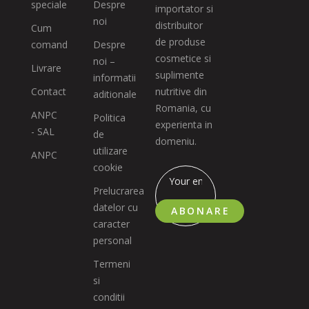
speciale
Despre
importator si
noi
distribuitor
Cum
de produse
comand
Despre
cosmetice si
noi –
Livrare
suplimente
informatii
Contact
nutritive din
aditionale
Romania, cu
ANPC
Politica
experienta in
- SAL
de
domeniu.
utilizare
ANPC
cookie
Prelucrarea
datelor cu
ABONARE
caracter
personal
Termeni
si
conditii