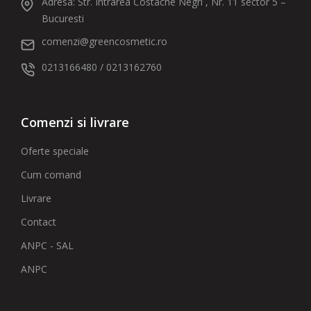
Adresa: Str. Intrarea Costache Negri , Nr. 11 sector 5 –
Bucuresti
comenzi@greencosmetic.ro
0213166480 / 0213162760
Comenzi si livrare
Oferte speciale
Cum comand
Livrare
Contact
ANPC - SAL
ANPC