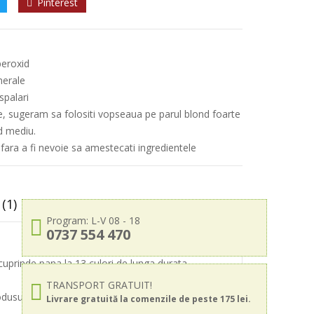
Pinterest
peroxid
nerale
spalari
e, sugeram sa folositi vopseaua pe parul blond foarte
d mediu.
 fara a fi nevoie sa amestecati ingredientele
(1)
Program: L-V 08 - 18
0737 554 470
uprinde pana la 13 culori de lunga durata,
TRANSPORT GRATUIT!
odusul creste intensitatea culorii atunci cand este
Livrare gratuită la comenzile de peste 175 lei.