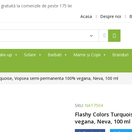
ratuită la comenzile de peste 175 lei
Acasa
Despre noi
B
Products
search
ake-up
Solare
Barbati
Mame și Copii
Branduri
rquoise, Vopsea semi-permanenta 100% vegana, Neva, 100 ml
SKU:
NAT7504
Flashy Colors Turquo
vegana, Neva, 100 ml