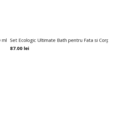
0 ml
Set Ecologic Ultimate Bath pentru Fata si Corp, So Eco
87.00
lei