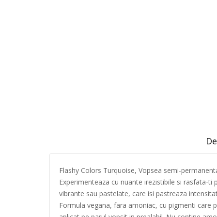
De
Flashy Colors Turquoise, Vopsea semi-permanent
Experimenteaza cu nuante irezistibile si rasfata-
vibrante sau pastelate, care isi pastreaza intensita
Formula vegana, fara amoniac, cu pigmenti care patru
aplicat pe parul vopsit in prealabil. Nu contine am