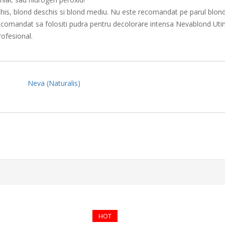
schis, blond deschis si blond mediu. Nu este recomandat pe parul blond
 recomandat sa folositi pudra pentru decolorare intensa Nevablond Uti
rofesional.
Neva (Naturalis)
HOT