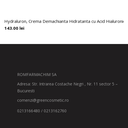
Hydraluron, Crema Demachianta Hidratanta cu Acid Hialuronic,
143.00
lei
ROMFARMACHIM SA
Adresa: Str. Intrarea Costache Negri , Nr. 11 sector 5 –
Bucuresti
comenzi@greencosmetic.ro
0213166480 / 0213162760