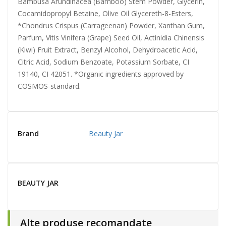
Bambusa Arundinacea (Bamboo) Stem Powder, Glycerin,
Cocamidopropyl Betaine, Olive Oil Glycereth-8-Esters,
*Chondrus Crispus (Carrageenan) Powder, Xanthan Gum,
Parfum, Vitis Vinifera (Grape) Seed Oil, Actinidia Chinensis
(Kiwi) Fruit Extract, Benzyl Alcohol, Dehydroacetic Acid,
Citric Acid, Sodium Benzoate, Potassium Sorbate, CI
19140, CI 42051. *Organic ingredients approved by
COSMOS-standard.
Brand
Beauty Jar
BEAUTY JAR
Alte produse recomandate