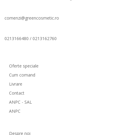
comenzi@greencosmetic.ro
0213166480 / 0213162760
Comenzi si livrare
Oferte speciale
Cum comand
Livrare
Contact
ANPC - SAL
ANPC
GreenCosmetic.ro
Despre noi