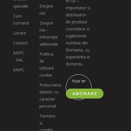
m SA –
speciale
Despre
importator si
noi
distribuitor
Cum
de produse
comand
Despre
cosmetice si
noi –
Livrare
suplimente
informatii
Contact
nutritive din
aditionale
Romania, cu
ANPC
Politica
experienta in
- SAL
de
domeniu.
utilizare
ANPC
cookie
Prelucrarea
datelor cu
ABONARE
caracter
personal
Termeni
si
conditii