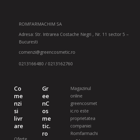
ROMFARMACHIM SA
Adresa: Str. Intrarea Costache Negri , Nr. 11 sector 5 –
Bucuresti
comenzi@greencosmetic.ro
0213166480 / 0213162760
Co
Gr
Magazinul
me
ee
online
nzi
nC
greencosmet
si
os
ic.ro este
livr
me
proprietatea
are
tic.
companiei
ro
Romfarmachi
Oferte