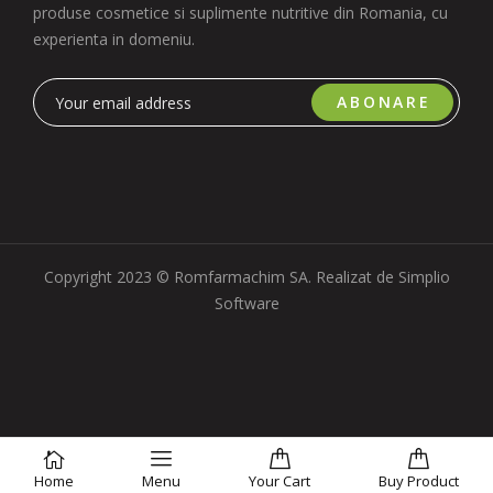
produse cosmetice si suplimente nutritive din Romania, cu
experienta in domeniu.
ABONARE
Copyright 2023 © Romfarmachim SA. Realizat de Simplio
Software
ADAUGĂ ÎN COȘ
BUY NOW
Home
Menu
Your
Cart
Buy Product