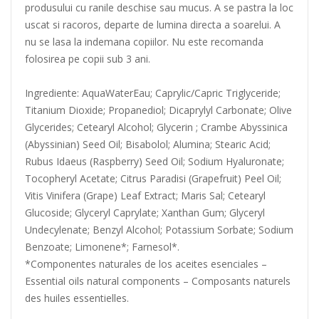
produsului cu ranile deschise sau mucus. A se pastra la loc
uscat si racoros, departe de lumina directa a soarelui. A
nu se lasa la indemana copiilor. Nu este recomanda
folosirea pe copii sub 3 ani.
Ingrediente: AquaWaterEau; Caprylic/Capric Triglyceride;
Titanium Dioxide; Propanediol; Dicaprylyl Carbonate; Olive
Glycerides; Cetearyl Alcohol; Glycerin ; Crambe Abyssinica
(Abyssinian) Seed Oil; Bisabolol; Alumina; Stearic Acid;
Rubus Idaeus (Raspberry) Seed Oil; Sodium Hyaluronate;
Tocopheryl Acetate; Citrus Paradisi (Grapefruit) Peel Oil;
Vitis Vinifera (Grape) Leaf Extract; Maris Sal; Cetearyl
Glucoside; Glyceryl Caprylate; Xanthan Gum; Glyceryl
Undecylenate; Benzyl Alcohol; Potassium Sorbate; Sodium
Benzoate; Limonene*; Farnesol*.
*Componentes naturales de los aceites esenciales –
Essential oils natural components – Composants naturels
des huiles essentielles.