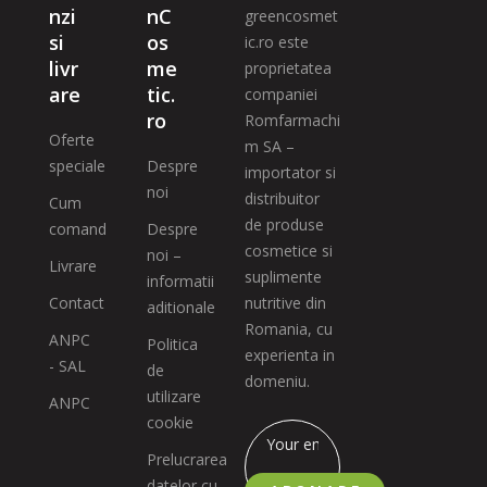
nzi
nC
greencosmet
si
os
ic.ro este
livr
me
proprietatea
are
tic.
companiei
ro
Romfarmachi
Oferte
m SA –
speciale
Despre
importator si
noi
distribuitor
Cum
de produse
comand
Despre
cosmetice si
noi –
Livrare
suplimente
informatii
Contact
nutritive din
aditionale
Romania, cu
ANPC
Politica
experienta in
- SAL
de
domeniu.
utilizare
ANPC
cookie
Prelucrarea
datelor cu