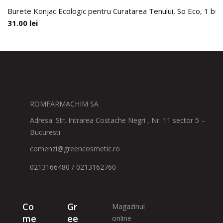
Burete Konjac Ecologic pentru Curatarea Tenului, So Eco, 1 buc
31.00
lei
ROMFARMACHIM SA
Adresa: Str. Intrarea Costache Negri , Nr. 11 sector 5 –
Bucuresti
comenzi@greencosmetic.ro
0213166480 / 0213162760
Co
Gr
Magazinul
me
ee
online