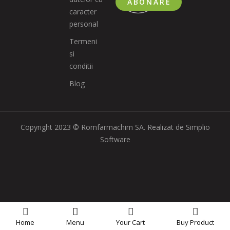
ABONARE
caracter
personal
Termeni
si
conditii
Blog
Copyright 2023 © Romfarmachim SA. Realizat de Simplio
Software
Home
Menu
Your
Cart
Buy Product