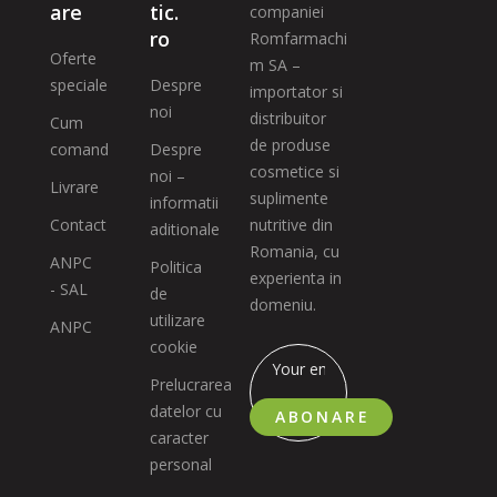
are
tic.
companiei
ro
Romfarmachi
Oferte
m SA –
speciale
Despre
importator si
noi
distribuitor
Cum
de produse
comand
Despre
cosmetice si
noi –
Livrare
suplimente
informatii
Contact
nutritive din
aditionale
Romania, cu
ANPC
Politica
experienta in
- SAL
de
domeniu.
utilizare
ANPC
cookie
Prelucrarea
datelor cu
ABONARE
caracter
personal