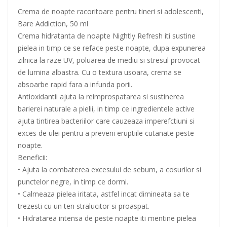
Crema de noapte racoritoare pentru tineri si adolescenti,
Bare Addiction, 50 ml
Crema hidratanta de noapte Nightly Refresh iti sustine
pielea in timp ce se reface peste noapte, dupa expunerea
zilnica la raze UV, poluarea de mediu si stresul provocat
de lumina albastra. Cu o textura usoara, crema se
absoarbe rapid fara a infunda porii.
Antioxidantii ajuta la reimprospatarea si sustinerea
barierei naturale a pielii, in timp ce ingredientele active
ajuta tintirea bacteriilor care cauzeaza imperefctiuni si
exces de ulei pentru a preveni eruptiile cutanate peste
noapte.
Beneficii:
• Ajuta la combaterea excesului de sebum, a cosurilor si
punctelor negre, in timp ce dormi.
• Calmeaza pielea iritata, astfel incat dimineata sa te
trezesti cu un ten stralucitor si proaspat.
• Hidratarea intensa de peste noapte iti mentine pielea