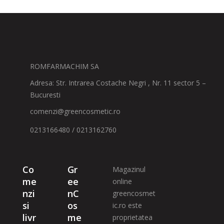
ROMFARMACHIM SA
Adresa: Str. Intrarea Costache Negri , Nr. 11 sector 5 –
Bucuresti
comenzi@greencosmetic.ro
0213166480 / 0213162760
Co
Gr
Magazinul
me
ee
online
nzi
nC
greencosmet
si
os
ic.ro este
livr
me
proprietatea