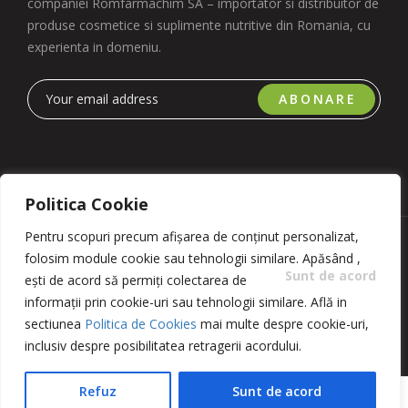
companiei Romfarmachim SA – importator si distribuitor de
produse cosmetice si suplimente nutritive din Romania, cu
experienta in domeniu.
ABONARE
Politica Cookie
Pentru scopuri precum afișarea de conținut personalizat,
Copyright 2023 © Romfarmachim SA. Realizat de Simplio
folosim module cookie sau tehnologii similare. Apăsând
,
Software
Sunt de acord
ești de acord să permiți colectarea de
informații prin cookie-uri sau tehnologii similare. Află in
sectiunea
Politica de Cookies
mai multe despre cookie-uri,
inclusiv despre posibilitatea retragerii acordului.
Refuz
Sunt de acord