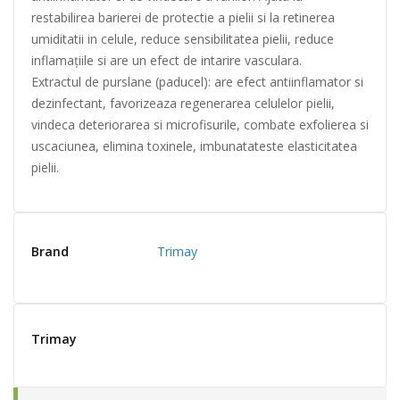
restabilirea barierei de protectie a pielii si la retinerea
umiditatii in celule, reduce sensibilitatea pielii, reduce
inflamațiile si are un efect de intarire vasculara.
Extractul de purslane (paducel): are efect antiinflamator si
dezinfectant, favorizeaza regenerarea celulelor pielii,
vindeca deteriorarea si microfisurile, combate exfolierea si
uscaciunea, elimina toxinele, imbunatateste elasticitatea
pielii.
Brand
Trimay
Trimay