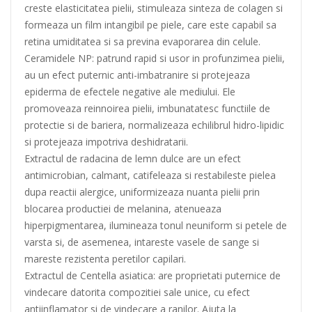
creste elasticitatea pielii, stimuleaza sinteza de colagen si
formeaza un film intangibil pe piele, care este capabil sa
retina umiditatea si sa previna evaporarea din celule.
Ceramidele NP: patrund rapid si usor in profunzimea pielii,
au un efect puternic anti-imbatranire si protejeaza
epiderma de efectele negative ale mediului. Ele
promoveaza reinnoirea pielii, imbunatatesc functiile de
protectie si de bariera, normalizeaza echilibrul hidro-lipidic
si protejeaza impotriva deshidratarii.
Extractul de radacina de lemn dulce are un efect
antimicrobian, calmant, catifeleaza si restabileste pielea
dupa reactii alergice, uniformizeaza nuanta pielii prin
blocarea productiei de melanina, atenueaza
hiperpigmentarea, ilumineaza tonul neuniform si petele de
varsta si, de asemenea, intareste vasele de sange si
mareste rezistenta peretilor capilari.
Extractul de Centella asiatica: are proprietati puternice de
vindecare datorita compozitiei sale unice, cu efect
antiinflamator si de vindecare a ranilor. Ajuta la