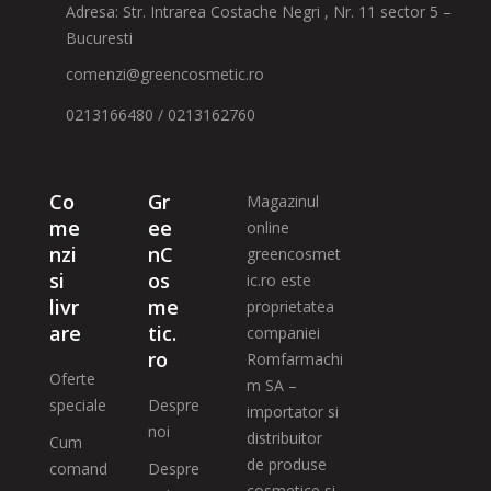
Adresa: Str. Intrarea Costache Negri , Nr. 11 sector 5 –
Bucuresti
comenzi@greencosmetic.ro
0213166480 / 0213162760
Co
Gr
Magazinul
me
ee
online
nzi
nC
greencosmet
si
os
ic.ro este
livr
me
proprietatea
are
tic.
companiei
ro
Romfarmachi
Oferte
m SA –
speciale
Despre
importator si
noi
distribuitor
Cum
de produse
comand
Despre
cosmetice si