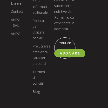
noi –
Livrare
suplimente
informatii
Contact
nutritive din
aditionale
Romania, cu
ANPC
Politica
experienta in
- SAL
de
domeniu.
utilizare
ANPC
cookie
Prelucrarea
datelor cu
ABONARE
caracter
personal
Termeni
si
conditii
Blog