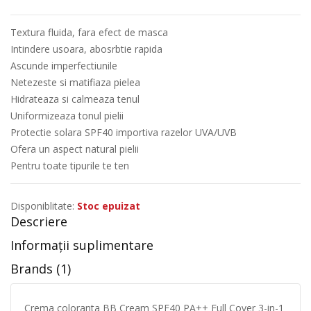
Textura fluida, fara efect de masca
Intindere usoara, abosrbtie rapida
Ascunde imperfectiunile
Netezeste si matifiaza pielea
Hidrateaza si calmeaza tenul
Uniformizeaza tonul pielii
Protectie solara SPF40 importiva razelor UVA/UVB
Ofera un aspect natural pielii
Pentru toate tipurile te ten
Disponiblitate:
Stoc epuizat
Descriere
Informații suplimentare
Brands (1)
Crema coloranta BB Cream SPF40 PA++ Full Cover 3-in-1