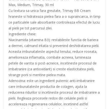
Max, Medium, Trimay, 30 ml
Cu textura sa unica fara greutate, Trimay BB Cream
hraneste si hidrateaza pielea fara a o supraincarca, in timp
ce particulele sale absorbante controleaza efectul de luciu
al pielii pe tot parcursul zilei.
Ingrediente cheie:
Niacinamida (vitamina B3): restabileste functia de bariera
a dermei, calmand iritatia si prevenind deshidratarea pielii.
Aceasta imbunatateste aspectul tenului, reduce roseata,
amelioreaza inflamatia, combate acneea, lumineaza
petele de varsta si post-acneice, incetineste procesul de
imbatranire (ca antioxidant) si creste elasticitatea pielii,
strange porii si mentine pielea mata.
Adenozina: este un ingredient puternic anti-imbatranire
care imbunatateste productia de colagen, ajuta la
reducerea ridurilor si incetineste procesul de imbatranire a
pielii. Regleaza procesele redox din celulele pielii si
accelereaza regenerarea celulelor, incetinind astfel