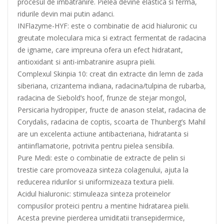
procesul de imbatranire. Pielea devine elastica si ferma,
ridurile devin mai putin adanci.
INFlazyme-HYF: este o combinatie de acid hialuronic cu
greutate moleculara mica si extract fermentat de radacina
de igname, care impreuna ofera un efect hidratant,
antioxidant si anti-imbatranire asupra pielii.
Complexul Skinpia 10: creat din extracte din lemn de zada
siberiana, crizantema indiana, radacina/tulpina de rubarba,
radacina de Siebold’s hoof, frunze de stejar mongol,
Persicaria hydropiper, fructe de anason stelat, radacina de
Corydalis, radacina de coptis, scoarta de Thunberg’s Mahil
are un excelenta actiune antibacteriana, hidratanta si
antiinflamatorie, potrivita pentru pielea sensibila.
Pure Medi: este o combinatie de extracte de pelin si
trestie care promoveaza sinteza colagenului, ajuta la
reducerea ridurilor si uniformizeaza textura pielii.
Acidul hialuronic: stimuleaza sinteza proteinelor
compusilor proteici pentru a mentine hidratarea pielii.
Acesta previne pierderea umiditatii transepidermice,