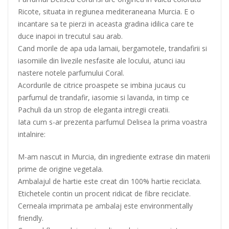
Ricote, situata in regiunea mediteraneana Murcia. E o
incantare sa te pierzi in aceasta gradina idilica care te
duce inapoi in trecutul sau arab.
Cand morile de apa uda lamaii, bergamotele, trandafirii si
iasomiile din livezile nesfasite ale locului, atunci iau
nastere notele parfumului Coral.
Acordurile de citrice proaspete se imbina jucaus cu
parfumul de trandafir, iasomie si lavanda, in timp ce
Pachuli da un strop de eleganta intregii creatii.
Iata cum s-ar prezenta parfumul Delisea la prima voastra
intalnire:
M-am nascut in Murcia, din ingrediente extrase din materii
prime de origine vegetala.
Ambalajul de hartie este creat din 100% hartie reciclata.
Etichetele contin un procent ridicat de fibre reciclate.
Cerneala imprimata pe ambalaj este environmentally
friendly.