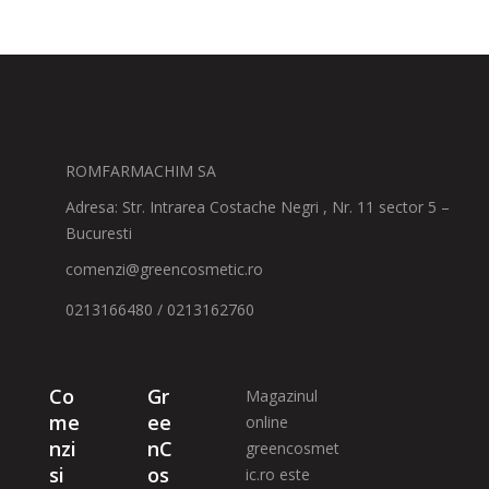
ROMFARMACHIM SA
Adresa: Str. Intrarea Costache Negri , Nr. 11 sector 5 –
Bucuresti
comenzi@greencosmetic.ro
0213166480 / 0213162760
Co
Gr
Magazinul
me
ee
online
nzi
nC
greencosmet
si
os
ic.ro este