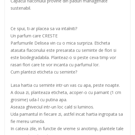
Capacul flaconului provine din paduri manageriate
sustenabil.
Ce spui, ti-ar placea sa va intalniti?
Un parfum care CRESTE
Parfumurile Delisea vin cu o mica surpriza. Eticheta
atasata flaconului este presarata cu seminte de flori si
este biodegradabila. Planteaz-o si peste ceva timp vor
rasari flori care te vor incanta cu parfumul lor.
Cum plantezi eticheta cu seminte?
Lasa hartia cu seminte intr-un vas cu apa, peste noapte.
A doua zi, planteaza eticheta, acoper-o cu pamant (1 cm
grosime) uda-l cu putina apa.
Aseaza ghiveciul intr-un loc cald si luminos.
Uda pamantul in fiecare zi, astfel incat hartia ingropata sa
fie mereu umeda.
In cateva zile, in functie de vreme si anotimp, plantele tale