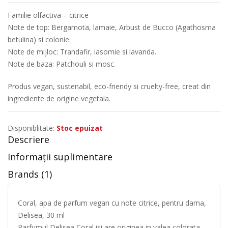
Familie olfactiva – citrice
Note de top: Bergamota, lamaie, Arbust de Bucco (Agathosma
betulina) si colonie.
Note de mijloc: Trandafir, iasomie si lavanda.
Note de baza: Patchouli si mosc.
Produs vegan, sustenabil, eco-friendy si cruelty-free, creat din
ingrediente de origine vegetala.
Disponiblitate:
Stoc epuizat
Descriere
Informații suplimentare
Brands (1)
Coral, apa de parfum vegan cu note citrice, pentru dama,
Delisea, 30 ml
Parfumul Delisea Coral isi are originea in valea colorata