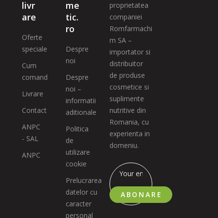
livr
me
proprietatea
are
tic.
companiei
ro
Romfarmachi
Oferte
m SA –
speciale
Despre
importator si
noi
distribuitor
Cum
de produse
comand
Despre
cosmetice si
noi –
Livrare
suplimente
informatii
Contact
nutritive din
aditionale
Romania, cu
ANPC
Politica
experienta in
- SAL
de
domeniu.
utilizare
ANPC
cookie
Prelucrarea
datelor cu
ABONARE
caracter
personal