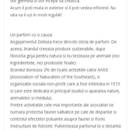
vor germina si vor incepe sa creasca.
Acum il poti muta in exterior si il poti vedea inflorind. Nu
uita sa il uzi in mod regulat!
Un parfum cu o cauza
Angajamentul Delisea trece dincolo sticla de parfum. De
aceea, brandul creeaza produse sustenabile, dupa
filosofia grija pentru natura si nu testeaza pe animale (nici
ingredientele, nici produsele finale).
Brandul doneaza 2% din toate achizitiile catre ANSE
(Association of Naturalists of the Southeast), o
organizatie sociala non-profit care a fost infiintata in 1973
si care este dedicata in principal studiul si apararea naturii,
animalelor si mediului.
Printre activitatile cele mai importante ale asociatiei se
numara protectia faunei salbatice pe cale de disparitie si
controlul efectelor poluante asupra faunei si florei.
Instructiuni de folosire: Pulverizeaza parfumul la o distanta