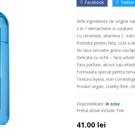
Facebook
Twitter
96% ingrediente de origine na
2 in 1 demachiere si curatare
Cu ceramide, vitamina C, extr
Potrivita pentru fata, ochi si 
Nu lasa senzatie grasa sau lip
Delicata cu ochii – fara ustur
Fara parfum, alcool sau iritanti
Formulata special pentru tenul
Textura lejera, non-comedogen
Produs vegan, cruelty-free, c
Disponiblitate:
In stoc
Pretul afisat include TVA
41.00
lei