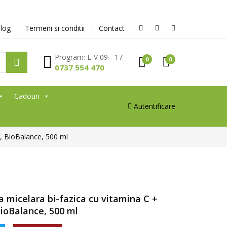
log
Termeni si conditii
Contact
Program: L-V 09 - 17
0
0
0737 554 470
Cadouri
Autentificare
, BioBalance, 500 ml
 micelara bi-fazica cu vitamina C +
ioBalance, 500 ml