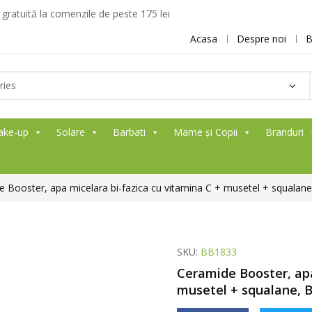
ratuită la comenzile de peste 175 lei
Acasa
Despre noi
B
ake-up
Solare
Barbati
Mame și Copii
Branduri
 Booster, apa micelara bi-fazica cu vitamina C + musetel + squalane
SKU:
BB1833
Ceramide Booster, apa
musetel + squalane, B