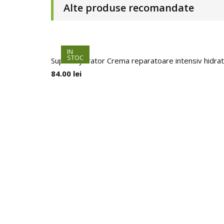
Alte produse recomandate
HOT
IN
STOC
Super Hydrator Crema reparatoare intensiv hidrat
84.00
lei