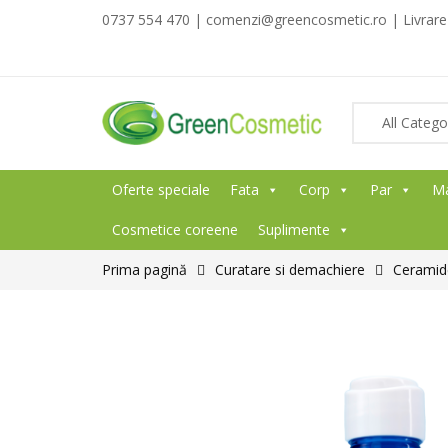
0737 554 470 | comenzi@greencosmetic.ro | Livrare g
Oferte speciale
Fata
Corp
Par
M
Cosmetice coreene
Suplimente
Prima pagină
Curatare si demachiere
Ceramide