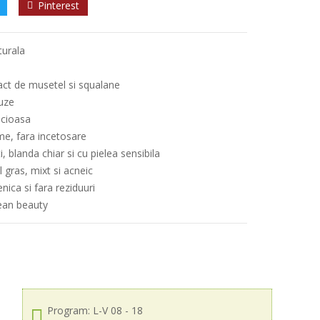
Pinterest
turala
act de musetel si squalane
buze
icioasa
ime, fara incetosare
, blanda chiar si cu pielea sensibila
 gras, mixt si acneic
ica si fara reziduuri
lean beauty
Program: L-V 08 - 18